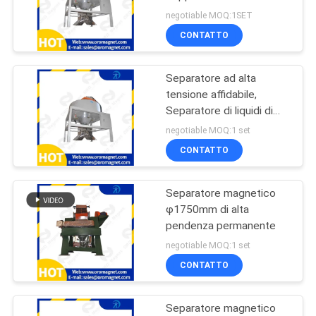
acqua e olio Certificato
SITO
negotiable MOQ:1SET
CE
CONTATTO
101
PRIVACY
Separatore
Separatore ad alta
POLICY
tensione affidabile,
magnetico asciutto
Separatore di liquidi di
raffreddamento
negotiable MOQ:1 set
magnetici 20A Per
CONTATTO
processo a secco
Separatore magnetico
109
φ1750mm di alta
Separatore
pendenza permanente
negotiable MOQ:1 set
magnetico bagnato
CONTATTO
Separatore magnetico