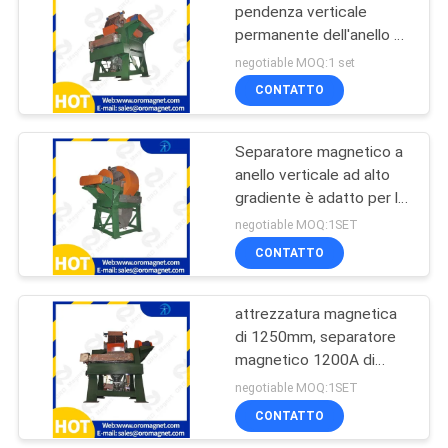
pendenza verticale
permanente dell'anello di
86
alta con il diametro
negotiable MOQ:1 set
esterno 1.75m della
Separatore
CONTATTO
parte girevole
magnetico
Separatore magnetico a
permanente
anello verticale ad alto
gradiente è adatto per la
selezione del minerale
negotiable MOQ:1SET
metallico grezzo e
CONTATTO
20
minerale non metallico
Separatore
attrezzatura magnetica
di 1250mm, separatore
magnetico del
magnetico 1200A di
nastro trasportatore
intensità bassa
negotiable MOQ:1SET
CONTATTO