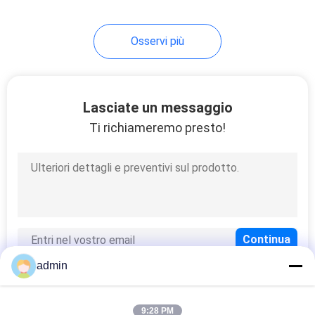
8
Osservi più
separatore del
tamburo magnetico
Lasciate un messaggio
Ti richiameremo presto!
1
Separatore
magnetico di
Overband
admin
9:28 PM