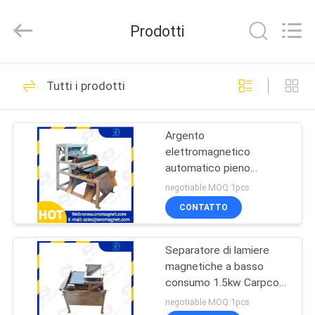
Foshan
Zhongtai
Machinery
Prodotti
Co.,
Ltd..
All
Rights
CASA
Reserved.
158
Tutti i prodotti
macchina
PRODOTTI
magnetica del
Argento
elettromagnetico
separatore
CIRCA
automatico pieno
NOI
dell'acciaio inossidabile
negotiable MOQ:1pcs
del separatore
CONTATTO
95
GIRO
Attrezzatura di
Separatore di lamiere
DELLA
magnetiche a basso
FABBRICA
separazione
consumo 1.5kw Carpco
Separatore magnetico
negotiable MOQ:1pcs
magnetica