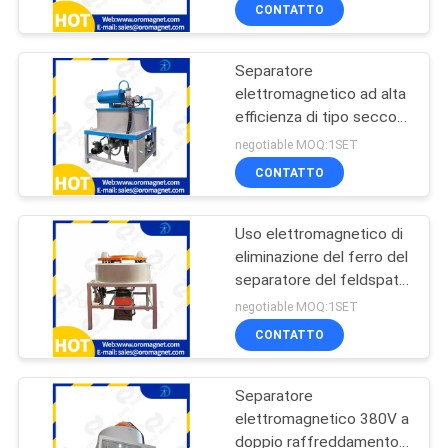
uno strato due strati
CONTROLLO
CONTATTO
DI
Separatore
QUALITÀ
99
elettromagnetico ad alta
efficienza di tipo secco
Separatore
CONTATTICI
per l'estrazione di quarzo
negotiable MOQ:1SET
magnetico ad alta
CONTATTO
pendenza
NOTIZIE
Uso elettromagnetico di
E
eliminazione del ferro del
CONOSCENZE
separatore del feldspato
78
ad alta tensione
negotiable MOQ:1SET
Separatore
CASI
CONTATTO
elettromagnetico
Separatore
MAPPA
elettromagnetico 380V a
DEL
doppio raffreddamento