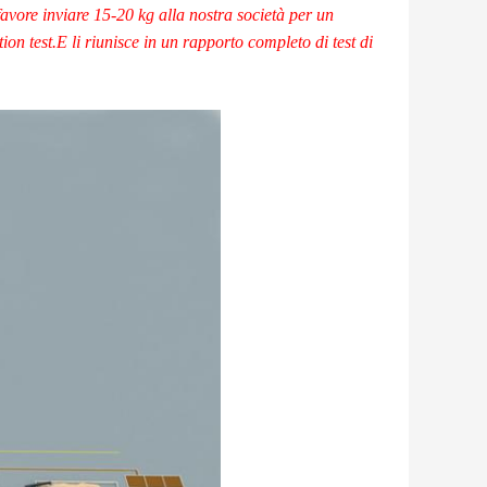
favore inviare 15-20 kg alla nostra società per un
ion test.E li riunisce in un rapporto completo di test di