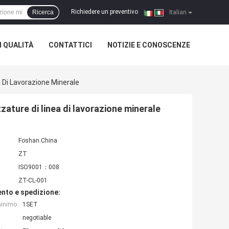
Richiedere un preventivo
Ricerca
|
Italian
 QUALITÀ
CONTATTICI
NOTIZIE E CONOSCENZE
 Di Lavorazione Minerale
ature di linea di lavorazione minerale
Foshan.China
ZT
ISO9001：008
ZT-CL-001
nto e spedizione:
minimo:
1SET
negotiable