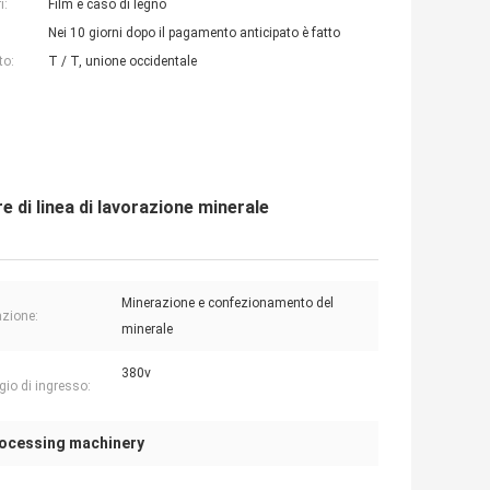
i:
Film e caso di legno
Nei 10 giorni dopo il pagamento anticipato è fatto
to:
T / T, unione occidentale
 di linea di lavorazione minerale
Minerazione e confezionamento del
azione:
minerale
380v
gio di ingresso:
rocessing machinery