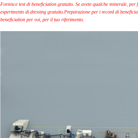
Fornisce test di beneficiation gratuito. Se avete qualche minerale, per 
esperimento di dressing gratuito.Preparazione per i record di beneficiat
beneficiation per voi, per il tuo riferimento.