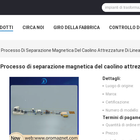
DOTTI
CIRCA NOI
GIRO DELLA FABBRICA
CONTROLLO DI
Processo Di Separazione Magnetica Del Caolino Attrezzature Di Linea
Processo di separazione magnetica del caolino attrezz
Dettagli:
Luogo di origine:
Marca:
Certificazione:
Numero di modello:
Termini di pagame
Quantità di ordine 
Prezzo: