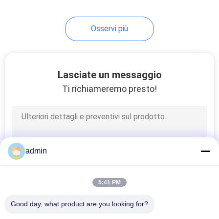
8
Osservi più
separatore del
tamburo magnetico
Lasciate un messaggio
Ti richiameremo presto!
1
Separatore
admin
magnetico di
Overband
5:41 PM
Good day, what product are you looking for?