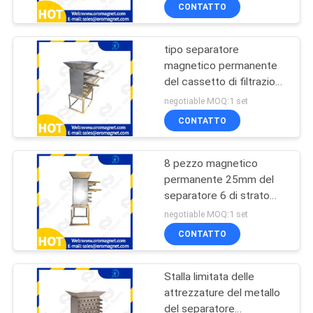
CONTROLLO
CONTATTO
DI
tipo separatore
QUALITÀ
99
magnetico permanente
del cassetto di filtrazione
Separatore
CONTATTICI
di 25mm 18 pezzi
negotiable MOQ:1 set
magnetico ad alta
CONTATTO
pendenza
NOTIZIE
8 pezzo magnetico
E
permanente 25mm del
CONOSCENZE
separatore 6 di strato
78
adatti ad industrie delle
negotiable MOQ:1 set
materie plastiche
Separatore
CASI
CONTATTO
elettromagnetico
Stalla limitata delle
MAPPA
attrezzature del metallo
DEL
del separatore