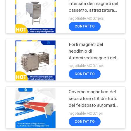
intensità dei magneti del
cassetto, attrezzatura
86
magnetica automatica
negotiable MOQ:1pcs
Separatore
CONTATTO
magnetico
Forti magneti del
permanente
neodimio di
Automized/magneti del
neodimio terra rara adatti
negotiable MOQ:1 set
a polvere secca
CONTATTO
20
Separatore
Governo magnetico del
separatore di 8 di strato
magnetico del
del feldspato automatico
nastro trasportatore
del quarzo magneti del
negotiable MOQ:1 pc
cassetto per
CONTATTO
l'elaborazione minerale