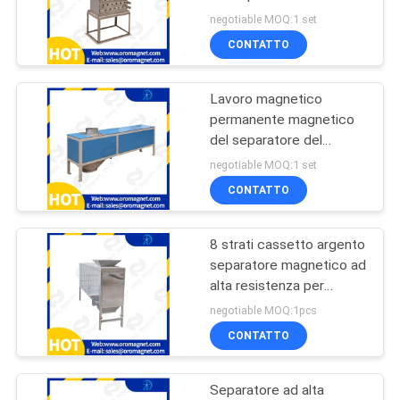
magnetico magnetico
SITO
negotiable MOQ:1 set
del trasportatore
CONTATTO
101
PRIVACY
Separatore
Lavoro magnetico
POLICY
permanente magnetico
magnetico asciutto
del separatore del
cassetto di 8 strati
negotiable MOQ:1 set
adatto a particelle di
CONTATTO
plastica di gomma della
sabbia del quarzo
8 strati cassetto argento
109
separatore magnetico ad
Separatore
alta resistenza per
rimuovere le impurità
negotiable MOQ:1pcs
magnetico bagnato
CONTATTO
Separatore ad alta