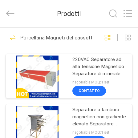
Foshan
Zhongtai
Machinery
Prodotti
Co.,
Ltd..
All
Rights
CASA
Reserved.
158
Porcellana Magneti del cassetto
macchina
PRODOTTI
magnetica del
220VAC Separatore ad
alta tensione Magnetico
separatore
CIRCA
Separatore di minerale
NOI
33 pezzi di barre
negotiable MOQ:1 set
magnetiche
CONTATTO
95
GIRO
Attrezzatura di
Separatore a tamburo
DELLA
magnetico con gradiente
FABBRICA
separazione
elevato Separatore
magnetico 25 mm
negotiable MOQ:1 set
magnetica