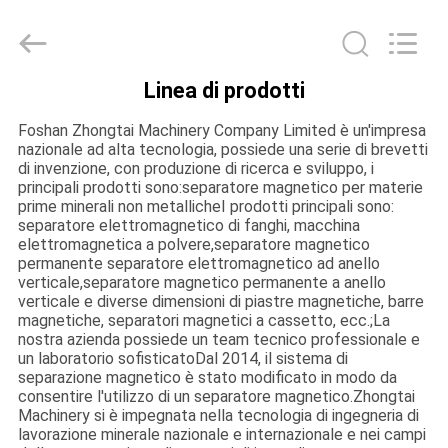
Foshan
Zhongtai
Machinery
Co.,
Ltd..
All
Linea di prodotti
Rights
CASA
Reserved.
Foshan Zhongtai Machinery Company Limited è un'impresa
nazionale ad alta tecnologia, possiede una serie di brevetti
PRODOTTI
di invenzione, con produzione di ricerca e sviluppo, i
principali prodotti sono:separatore magnetico per materie
prime minerali non metallicheI prodotti principali sono:
separatore elettromagnetico di fanghi, macchina
CIRCA
elettromagnetica a polvere,separatore magnetico
NOI
permanente separatore elettromagnetico ad anello
verticale,separatore magnetico permanente a anello
verticale e diverse dimensioni di piastre magnetiche, barre
magnetiche, separatori magnetici a cassetto, ecc.;La
GIRO
nostra azienda possiede un team tecnico professionale e
un laboratorio sofisticatoDal 2014, il sistema di
DELLA
separazione magnetico è stato modificato in modo da
FABBRICA
consentire l'utilizzo di un separatore magnetico.Zhongtai
Machinery si è impegnata nella tecnologia di ingegneria di
lavorazione minerale nazionale e internazionale e nei campi