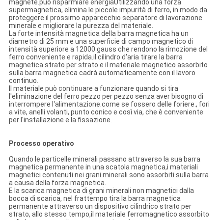
magnete.può risparmiare energiaUtilizzando una forza
supermagnetica, elimina le piccole impurità di ferro, in modo da
proteggere il prossimo apparecchio separatore di lavorazione
minerale e migliorare la purezza del materiale.
La forte intensità magnetica della barra magnetica ha un
diametro di 25 mm e una superficie di campo magnetico di
intensità superiore a 12000 gauss che rendono la rimozione del
ferro conveniente e rapida.il cilindro d'aria tirare la barra
magnetica strato per strato e il materiale magnetico assorbito
sulla barra magnetica cadrà automaticamente con il lavoro
continuo.
Il materiale può continuare a funzionare quando si tira
l'eliminazione del ferro pezzo per pezzo senza aver bisogno di
interrompere l'alimentazione.come se fossero delle foriere., fori
a vite, anelli volanti, punto conico e così via, che è conveniente
per l'installazione e la fissazione.
Processo operativo
Quando le particelle minerali passano attraverso la sua barra
magnetica permanente in una scatola magnetica,i materiali
magnetici contenuti nei grani minerali sono assorbiti sulla barra
a causa della forza magnetica.
E la scarica magnetica di grani minerali non magnetici dalla
bocca di scarica, nel frattempo tira la barra magnetica
permanente attraverso un dispositivo cilindrico strato per
strato, allo stesso tempo,il materiale ferromagnetico assorbito