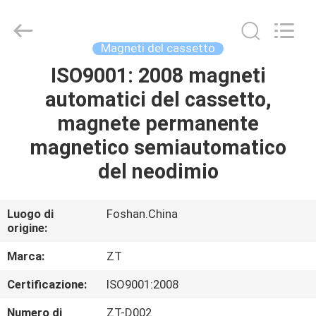
Foshan
Zhongtai
Machinery
Co.,
Ltd..
Magneti del cassetto
All
Rights
ISO9001: 2008 magneti
CASA
Reserved.
automatici del cassetto,
PRODOTTI
magnete permanente
magnetico semiautomatico
CIRCA
del neodimio
NOI
Luogo di
Foshan.China
origine:
GIRO
DELLA
Marca:
ZT
FABBRICA
Certificazione:
ISO9001:2008
Numero di
ZT-D002