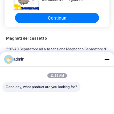
permanente magnetico
semiautomatico del neodimio
Continua
Magneti del cassetto
220VAC Separatore ad alta tensione Magnetico Separatore di
minerale 33 pezzi di barre magnetiche
admin
tipo separatore magnetico permanente del cassetto di
filtrazione di 25mm 18 pezzi
11:15 AM
Separatore a tamburo magnetico con gradiente elevato
Separatore magnetico 25 mm
Good day, what product are you looking for?
Categorie popolari
Tutti
Macchina 
Attrezzatura Di 