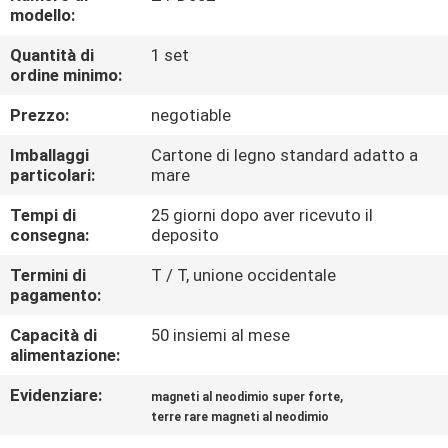
CONTROLLO
modello:
DI
Quantità di
1 set
ordine minimo:
QUALITÀ
Prezzo:
negotiable
CONTATTICI
Imballaggi
Cartone di legno standard adatto a
particolari:
mare
NOTIZIE
Tempi di
25 giorni dopo aver ricevuto il
consegna:
deposito
E
CONOSCENZE
Termini di
T / T, unione occidentale
pagamento:
Capacità di
50 insiemi al mese
CASI
alimentazione:
Evidenziare:
,
magneti al neodimio super forte
MAPPA
terre rare magneti al neodimio
DEL