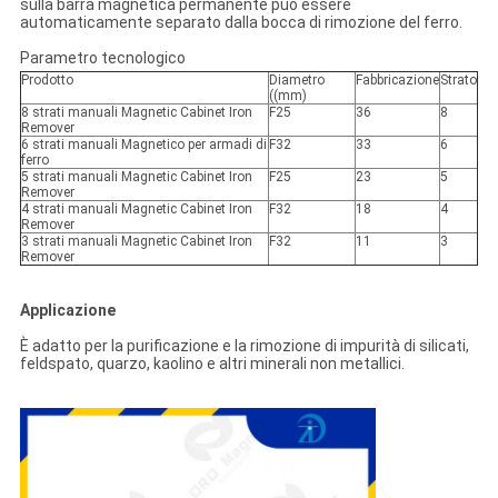
sulla barra magnetica permanente può essere
automaticamente separato dalla bocca di rimozione del ferro.
Parametro tecnologico
Prodotto
Diametro
Fabbricazione
Strato
((mm)
8 strati manuali Magnetic Cabinet Iron
F25
36
8
Remover
6 strati manuali Magnetico per armadi di
F32
33
6
ferro
5 strati manuali Magnetic Cabinet Iron
F25
23
5
Remover
4 strati manuali Magnetic Cabinet Iron
F32
18
4
Remover
3 strati manuali Magnetic Cabinet Iron
F32
11
3
Remover
Applicazione
È adatto per la purificazione e la rimozione di impurità di silicati,
feldspato, quarzo, kaolino e altri minerali non metallici.