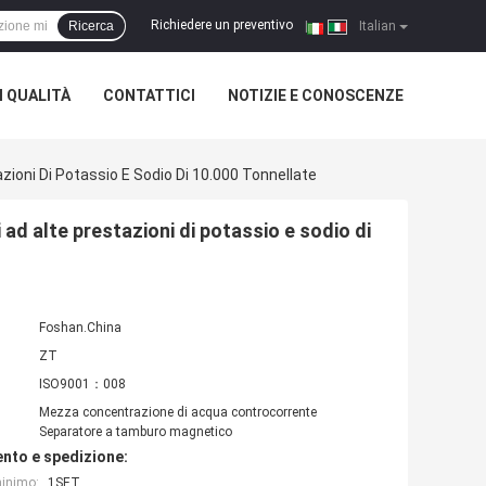
Richiedere un preventivo
Ricerca
|
Italian
 QUALITÀ
CONTATTICI
NOTIZIE E CONOSCENZE
zioni Di Potassio E Sodio Di 10.000 Tonnellate
 ad alte prestazioni di potassio e sodio di
Foshan.China
ZT
ISO9001：008
Mezza concentrazione di acqua controcorrente
Separatore a tamburo magnetico
nto e spedizione:
minimo:
1SET