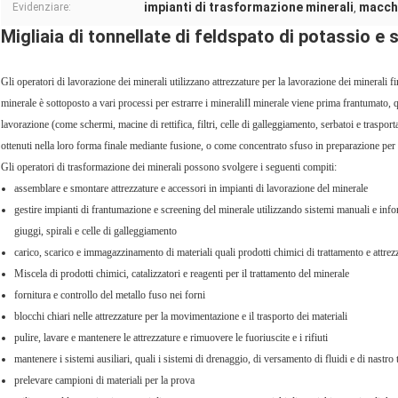
impianti di trasformazione minerali
macchi
Evidenziare:
,
Migliaia di tonnellate di feldspato di potassio e 
Gli operatori di lavorazione dei minerali utilizzano attrezzature per la lavorazione dei minerali 
minerale è sottoposto a vari processi per estrarre i mineraliIl minerale viene prima frantumato, q
lavorazione (come schermi, macine di rettifica, filtri, celle di galleggiamento, serbatoi e traspo
ottenuti nella loro forma finale mediante fusione, o come concentrato sfuso in preparazione per l
Gli operatori di trasformazione dei minerali possono svolgere i seguenti compiti:
assemblare e smontare attrezzature e accessori in impianti di lavorazione del minerale
gestire impianti di frantumazione e screening del minerale utilizzando sistemi manuali e inform
giuggi, spirali e celle di galleggiamento
carico, scarico e immagazzinamento di materiali quali prodotti chimici di trattamento e attrez
Miscela di prodotti chimici, catalizzatori e reagenti per il trattamento del minerale
fornitura e controllo del metallo fuso nei forni
blocchi chiari nelle attrezzature per la movimentazione e il trasporto dei materiali
pulire, lavare e mantenere le attrezzature e rimuovere le fuoriuscite e i rifiuti
mantenere i sistemi ausiliari, quali i sistemi di drenaggio, di versamento di fluidi e di nastro 
prelevare campioni di materiali per la prova