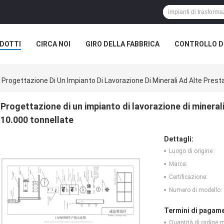
DOTTI
CIRCA NOI
GIRO DELLA FABBRICA
CONTROLLO DI
Progettazione Di Un Impianto Di Lavorazione Di Minerali Ad Alte Presta
Progettazione di un impianto di lavorazione di minerali
10.000 tonnellate
Dettagli:
Luogo di origine:
Marca:
Certificazione:
Numero di modello:
Termini di pagame
Quantità di ordine 