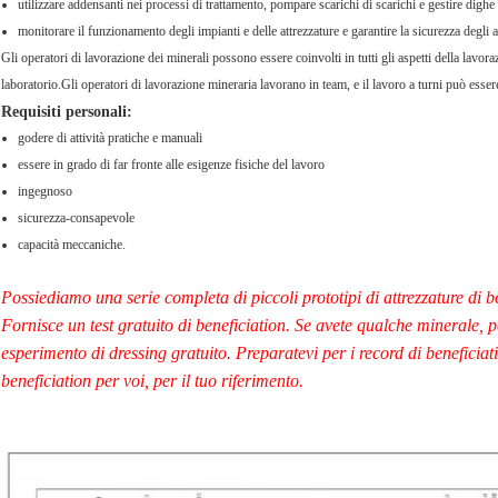
utilizzare addensanti nei processi di trattamento, pompare scarichi di scarichi e gestire dighe 
monitorare il funzionamento degli impianti e delle attrezzature e garantire la sicurezza degli al
Gli operatori di lavorazione dei minerali possono essere coinvolti in tutti gli aspetti della lavo
laboratorio.Gli operatori di lavorazione mineraria lavorano in team, e il lavoro a turni può esser
Requisiti personali:
godere di attività pratiche e manuali
essere in grado di far fronte alle esigenze fisiche del lavoro
ingegnoso
sicurezza-consapevole
capacità meccaniche.
Possiediamo una serie completa di piccoli prototipi di attrezzature di b
Fornisce un test gratuito di beneficiation. Se avete qualche minerale, p
esperimento di dressing gratuito. Preparatevi per i record di beneficiati
beneficiation per voi, per il tuo riferimento.