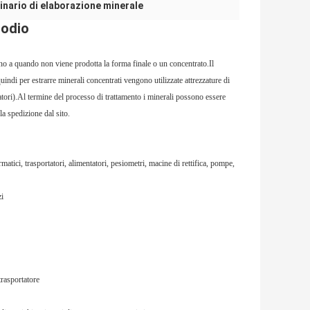
nario di elaborazione minerale
sodio
fino a quando non viene prodotta la forma finale o un concentrato.Il
uindi per estrarre minerali concentrati vengono utilizzate attrezzature di
rtatori).Al termine del processo di trattamento i minerali possono essere
a spedizione dal sito.
atici, trasportatori, alimentatori, pesiometri, macine di rettifica, pompe,
zi
trasportatore