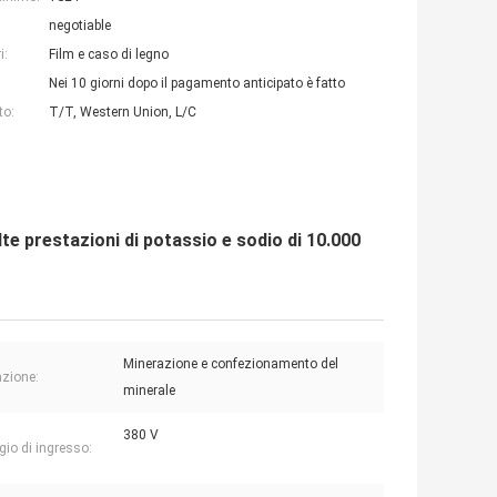
negotiable
i:
Film e caso di legno
Nei 10 giorni dopo il pagamento anticipato è fatto
to:
T/T, Western Union, L/C
lte prestazioni di potassio e sodio di 10.000
Minerazione e confezionamento del
azione:
minerale
380 V
gio di ingresso: