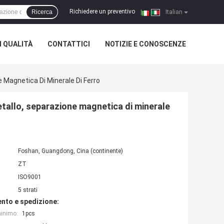
Richiedere un preventivo
Ricerca
|
Italian
 QUALITÀ
CONTATTICI
NOTIZIE E CONOSCENZE
 Magnetica Di Minerale Di Ferro
etallo, separazione magnetica di minerale
Foshan, Guangdong, Cina (continente)
ZT
ISO9001
5 strati
nto e spedizione:
minimo:
1pcs