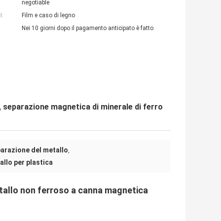
negotiable
i:
Film e caso di legno
Nei 10 giorni dopo il pagamento anticipato è fatto
, separazione magnetica di minerale di ferro
parazione del metallo
,
llo per plastica
etallo non ferroso a canna magnetica