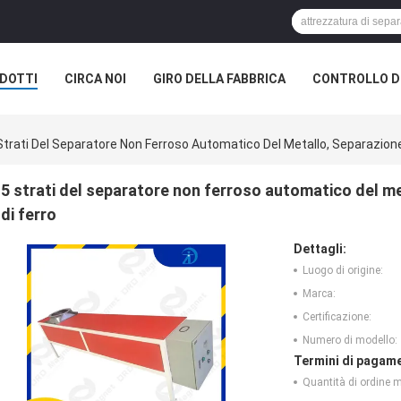
DOTTI
CIRCA NOI
GIRO DELLA FABBRICA
CONTROLLO DI
Strati Del Separatore Non Ferroso Automatico Del Metallo, Separazione
5 strati del separatore non ferroso automatico del m
di ferro
Dettagli:
Luogo di origine:
Marca:
Certificazione:
Numero di modello:
Termini di pagame
Quantità di ordine 