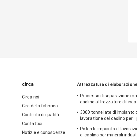
circa
Attrezzatura di elaborazione
Processo di separazione ma
Circa noi
caolino attrezzature di linea 
Giro della fabbrica
lavorazione minerale
3000 tonnellate di impianto d
Controllo di qualità
lavorazione del caolino per il
Contattici
elaborazione minerale
Potente impianto di lavorazio
Notizie e conoscenze
di caolino per minerali industr