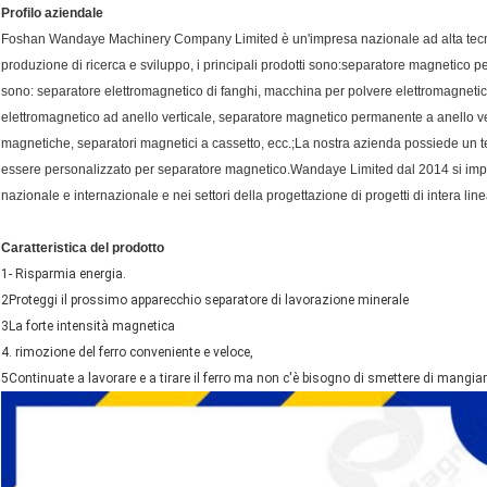
Profilo aziendale
Foshan Wandaye Machinery Company Limited è un'impresa nazionale ad alta tecnol
produzione di ricerca e sviluppo, i principali prodotti sono:separatore magnetico pe
sono: separatore elettromagnetico di fanghi, macchina per polvere elettromagnet
elettromagnetico ad anello verticale, separatore magnetico permanente a anello ve
magnetiche, separatori magnetici a cassetto, ecc.;La nostra azienda possiede un te
essere personalizzato per separatore magnetico.Wandaye Limited dal 2014 si impe
nazionale e internazionale e nei settori della progettazione di progetti di intera line
Caratteristica del prodotto
1- Risparmia energia.
2Proteggi il prossimo apparecchio separatore di lavorazione minerale
3La forte intensità magnetica
4. rimozione del ferro conveniente e veloce,
5Continuate a lavorare e a tirare il ferro ma non c'è bisogno di smettere di mangiar