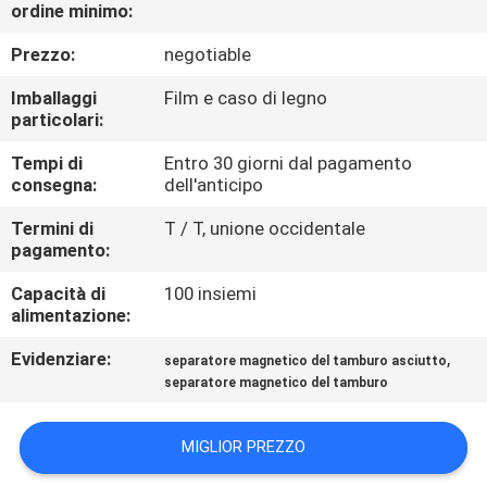
CONTROLLO
ordine minimo:
DI
Prezzo:
negotiable
QUALITÀ
Imballaggi
Film e caso di legno
particolari:
CONTATTICI
Tempi di
Entro 30 giorni dal pagamento
consegna:
dell'anticipo
NOTIZIE
Termini di
T / T, unione occidentale
pagamento:
E
Capacità di
100 insiemi
CONOSCENZE
alimentazione:
Evidenziare:
,
separatore magnetico del tamburo asciutto
CASI
separatore magnetico del tamburo
MAPPA
MIGLIOR PREZZO
DEL