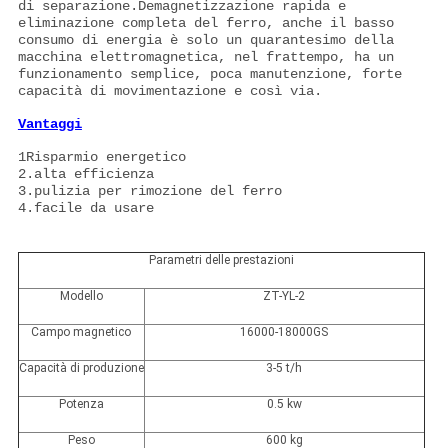
di separazione.Demagnetizzazione rapida e
eliminazione completa del ferro, anche il basso
consumo di energia è solo un quarantesimo della
macchina elettromagnetica, nel frattempo, ha un
funzionamento semplice, poca manutenzione, forte
capacità di movimentazione e così via.
Vantaggi
1Risparmio energetico
2.alta efficienza
3.pulizia per rimozione del ferro
4.facile da usare
Parametri delle prestazioni
Modello
ZT-YL-2
Campo magnetico
16000-18000GS
Capacità di produzione
3-5 t/h
Potenza
0.5 kw
Peso
600 kg