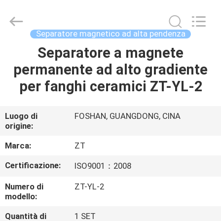
Foshan
Zhongtai
Machinery
Co.,
Ltd..
Separatore magnetico ad alta pendenza
All
Rights
Separatore a magnete
CASA
Reserved.
permanente ad alto gradiente
PRODOTTI
per fanghi ceramici ZT-YL-2
CIRCA
Luogo di
FOSHAN, GUANGDONG, CINA
origine:
NOI
Marca:
ZT
GIRO
Certificazione:
ISO9001：2008
DELLA
Numero di
ZT-YL-2
FABBRICA
modello:
Quantità di
1 SET