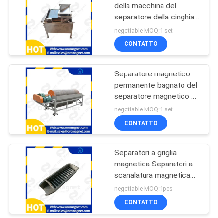
della macchina del
separatore della cinghia
86
della puleggia per
negotiable MOQ:1 set
carbonio attivato
Separatore
CONTATTO
magnetico
Separatore magnetico
permanente
permanente bagnato del
separatore magnetico ad
alta intensità bagnato a
negotiable MOQ:1 set
tamburo
CONTATTO
20
Separatore
Separatori a griglia
magnetica Separatori a
magnetico del
scanalatura magnetica
nastro trasportatore
utilizzati in smalti
negotiable MOQ:1pcs
ceramici ad alta intensità
CONTATTO
magnetica