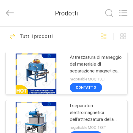
Foshan
Zhongtai
Machinery
Prodotti
Co.,
Ltd..
All
Rights
CASA
Reserved.
158
Tutti i prodotti
macchina
PRODOTTI
magnetica del
Attrezzatura di maneggio
del materiale di
separatore
CIRCA
separazione magnetica
NOI
per polvere nera 440v
negotiable MOQ:1SET
CONTATTO
95
GIRO
Attrezzatura di
I separatori
DELLA
elettromagnetici
FABBRICA
separazione
dell'attrezzatura della
separazione del metallo
negotiable MOQ:1SET
magnetica