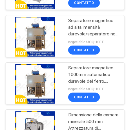
catturano la polvere
CONTROLLO
CONTATTO
asciutta delle particelle
DI
fini del ferro
Separatore magnetico
QUALITÀ
99
ad alta intensità
durevole/separatore non
Separatore
CONTATTICI
ferroso del metallo
negotiable MOQ:1SET
magnetico ad alta
CONTATTO
pendenza
NOTIZIE
Separatore magnetico
E
1000mm automatico
CONOSCENZE
durevole del ferro,
78
attrezzatura di
negotiable MOQ:1SET
separazione magnetica
Separatore
CASI
CONTATTO
elettromagnetico
Dimensione della camera
MAPPA
minerale 500 mm
DEL
Attrezzatura di