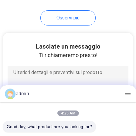
8
Osservi più
separatore del
tamburo magnetico
Lasciate un messaggio
Ti richiameremo presto!
1
Separatore
admin
magnetico di
Overband
4:25 AM
Good day, what product are you looking for?