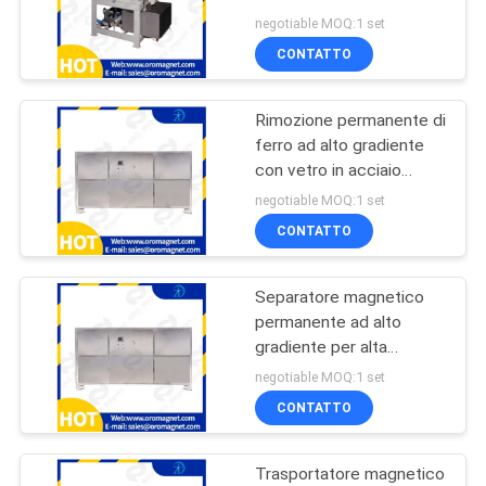
separazione dello slurry
SITO
negotiable MOQ:1 set
Campo magnetico ad
CONTATTO
alto gradiente 2-5
101
PRIVACY
tonnellate/ora argilla di
Separatore
kaolina
Rimozione permanente di
POLICY
ferro ad alto gradiente
magnetico asciutto
con vetro in acciaio
inossidabile
negotiable MOQ:1 set
CONTATTO
Separatore magnetico
109
permanente ad alto
Separatore
gradiente per alta
capacità di produzione
negotiable MOQ:1 set
magnetico bagnato
CONTATTO
Trasportatore magnetico