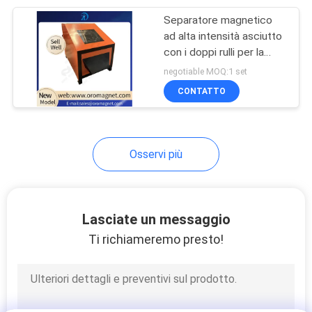
Separatore magnetico
8
ad alta intensità asciutto
separatore del
con i doppi rulli per la
sabbia del feldspato
negotiable MOQ:1 set
tamburo magnetico
della plastica del quarzo
CONTATTO
dei materiali da
costruzione
Osservi più
1
Separatore
Lasciate un messaggio
magnetico di
Ti richiameremo presto!
Overband