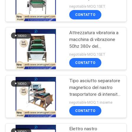
magnetico per rimuovere
SITO
negotiable MOQ:1SET
il ferro
CONTATTO
101
PRIVACY
Separatore
Attrezzatura vibratoria a
POLICY
macchina di vibrazione
magnetico asciutto
50hz 380v del
doppio/singola
negotiable MOQ:1SET
piattaforma della
CONTATTO
selezione della selezione
Tipo asciutto separatore
109
magnetico del nastro
Separatore
trasportatore di intensità
per i materiali da
negotiable MOQ:1 insieme
magnetico bagnato
costruzione
CONTATTO
Elettro nastro