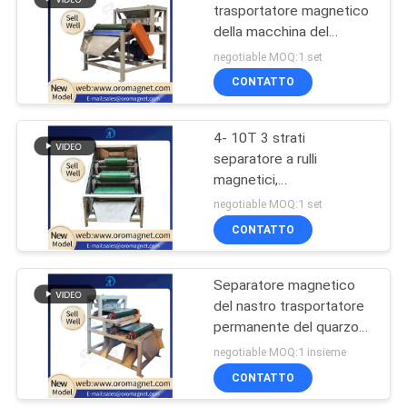
trasportatore magnetico
della macchina del
86
separatore di alto gauss
negotiable MOQ:1 set
per minerale di ferro
Separatore
CONTATTO
magnetico
4- 10T 3 strati
permanente
separatore a rulli
magnetici,
apparecchiatura di
negotiable MOQ:1 set
separazione dei metalli
CONTATTO
20
1,5 kW per sabbia di
feldspato sabbia di
Separatore
quarzo
Separatore magnetico
del nastro trasportatore
magnetico del
permanente del quarzo
nastro trasportatore
con i doppi rulli
negotiable MOQ:1 insieme
CONTATTO