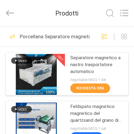
Foshan
Zhongtai
Machinery
Prodotti
Co.,
Ltd..
All
Rights
CASA
Reserved.
158
Porcellana Separatore magnetico del nastro trasp
macchina
PRODOTTI
magnetica del
HOT
Separatore magnetico a
nastro trasportatore
separatore
CIRCA
automatico
NOI
negotiable MOQ:1 Set
RICHIESTA ORA
95
GIRO
Attrezzatura di
Feldspato magnetico
DELLA
magnetico del
FABBRICA
separazione
quartzsand del grano di
specificazione
negotiable MOQ:1 set
magnetica