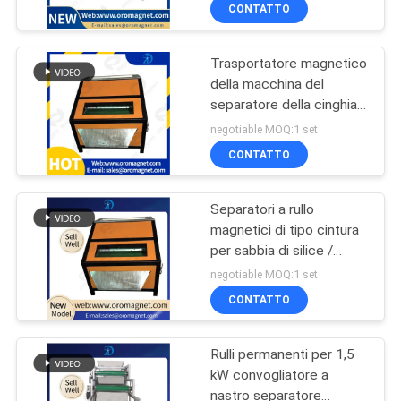
0.1~10mm del rullo della
CONTROLLO
CONTATTO
macchina 150x1200mm
DI
del separatore del nastro
trasportatore
Trasportatore magnetico
QUALITÀ
99
della macchina del
separatore della cinghia
Separatore
CONTATTICI
della puleggia per
negotiable MOQ:1 set
magnetico ad alta
carbonio attivato
CONTATTO
pendenza
NOTIZIE
Separatori a rullo
E
magnetici di tipo cintura
CONOSCENZE
per sabbia di silice /
78
polvere di ceramica /
negotiable MOQ:1 set
steatite Feldspar
Separatore
CASI
CONTATTO
particelle di plastica
elettromagnetico
Rulli permanenti per 1,5
MAPPA
kW convogliatore a
DEL
nastro separatore