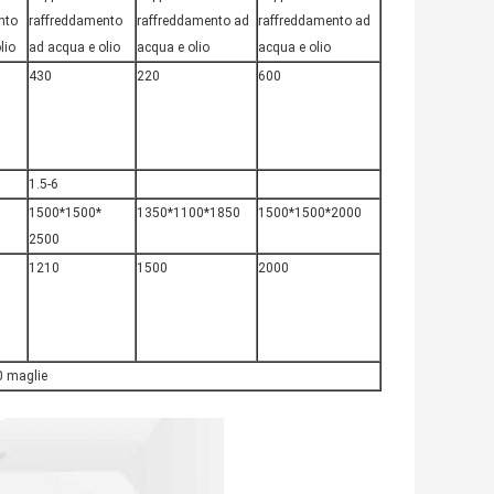
nto
raffreddamento
raffreddamento ad
raffreddamento ad
lio
ad acqua e olio
acqua e olio
acqua e olio
430
220
600
1.5-6
1500*1500*
1350*1100*1850
1500*1500*2000
2500
1210
1500
2000
00 maglie