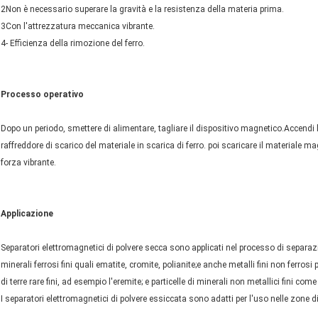
2Non è necessario superare la gravità e la resistenza della materia prima.
3Con l'attrezzatura meccanica vibrante.
4- Efficienza della rimozione del ferro.
Processo operativo
Dopo un periodo, smettere di alimentare, tagliare il dispositivo magnetico.Accendi l'al
raffreddore di scarico del materiale in scarica di ferro. poi scaricare il material
forza vibrante.
Applicazione
Separatori elettromagnetici di polvere secca sono applicati nel processo di separazion
minerali ferrosi fini quali ematite, cromite, polianite;e anche metalli fini non ferrosi 
di terre rare fini, ad esempio l'eremite; e particelle di minerali non metallici fini co
I separatori elettromagnetici di polvere essiccata sono adatti per l'uso nelle zone d