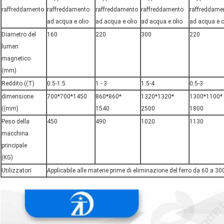
raffreddamento
raffreddamento
raffreddamento
raffreddamento
raffreddame
ad acqua e olio
ad acqua e olio
ad acqua e olio
ad acqua e o
Diametro del
160
220
300
220
lumen
magnetico
(mm)
Reddito ((T)
0.5-1.5
1 - 3
1.5-4
0.5-3
dimensione
700*700*1450
860*860*
1320*1320*
1300*1100*
((mm)
1540
2500
1800
Peso della
450
490
1020
1130
macchina
principale
(KG)
Utilizzatori
Applicabile alle materie prime di eliminazione del ferro da 60 a 3