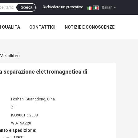
Richiedere un preventivo
Ricerca
|
Italian
 QUALITÀ
CONTATTICI
NOTIZIE E CONOSCENZE
etalliferi
ia separazione elettromagnetica di
Foshan, Guangdong, Cina
ZT
ISO9001：2008
WD-15A220
nto e spedizione:
minimo:
1SET