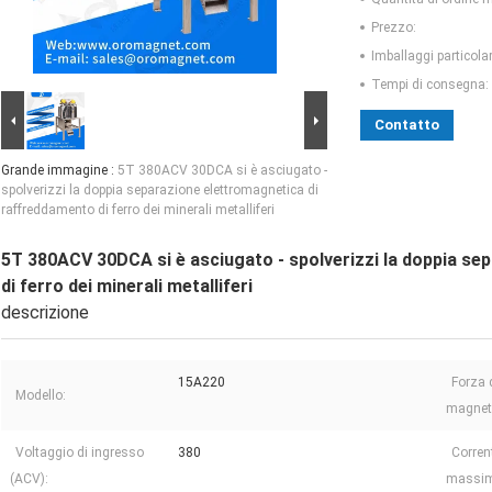
Prezzo:
Imballaggi particolar
Tempi di consegna:
Contatto
Grande immagine :
5T 380ACV 30DCA si è asciugato -
spolverizzi la doppia separazione elettromagnetica di
raffreddamento di ferro dei minerali metalliferi
5T 380ACV 30DCA si è asciugato - spolverizzi la doppia se
di ferro dei minerali metalliferi
descrizione
15A220
Forza 
Modello:
magneti
Voltaggio di ingresso
380
Corren
(ACV):
massim