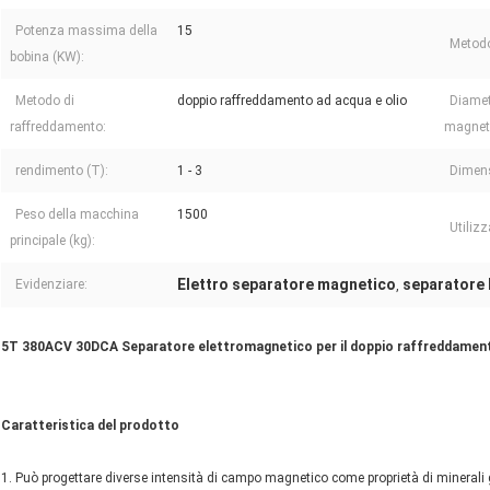
Potenza massima della
15
Metodo
bobina (KW):
Metodo di
doppio raffreddamento ad acqua e olio
Diamet
raffreddamento:
magnet
rendimento (T):
1 - 3
Dimens
Peso della macchina
1500
Utilizz
principale (kg):
Elettro separatore magnetico
separatore 
Evidenziare:
,
5T 380ACV 30DCA Separatore elettromagnetico per il doppio raffreddament
Caratteristica del prodotto
1. Può progettare diverse intensità di campo magnetico come proprietà di minerali 