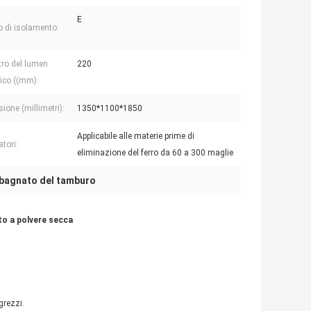
E
 di isolamento:
ro del lumen
220
ico ((mm):
ione (millimetri):
1350*1100*1850
Applicabile alle materie prime di
atori:
eliminazione del ferro da 60 a 300 maglie
bagnato del tamburo
o a polvere secca
grezzi.