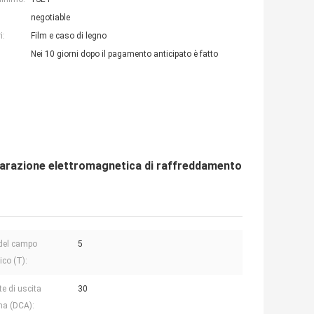
negotiable
i:
Film e caso di legno
Nei 10 giorni dopo il pagamento anticipato è fatto
parazione elettromagnetica di raffreddamento
del campo
5
co (T):
te di uscita
30
a (DCA):