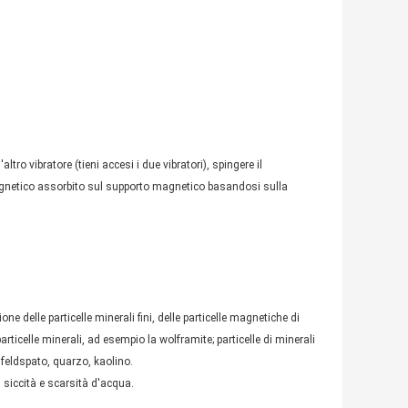
tro vibratore (tieni accesi i due vibratori), spingere il
e magnetico assorbito sul supporto magnetico basandosi sulla
e delle particelle minerali fini, delle particelle magnetiche di
particelle minerali, ad esempio la wolframite; particelle di minerali
me feldspato, quarzo, kaolino.
i siccità e scarsità d'acqua.