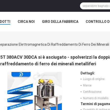
DOTTI
CIRCA NOI
GIRO DELLA FABBRICA
CONTROLLO DI
eparazione Elettromagnetica Di Raffreddamento Di Ferro Dei Minerali M
5T 380ACV 30DCA si è asciugato - spolverizzi la dopp
raffreddamento di ferro dei minerali metalliferi
Dettagli:
Luogo di origine:
Marca:
Certificazione:
Numero di modello:
Termini di pagame
Quantità di ordine 