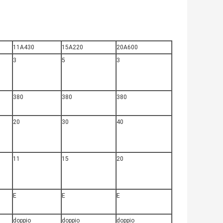
11A430
15A220
20A600
3
5
3
380
380
380
20
30
40
11
15
20
E
E
E
doppio
doppio
doppio