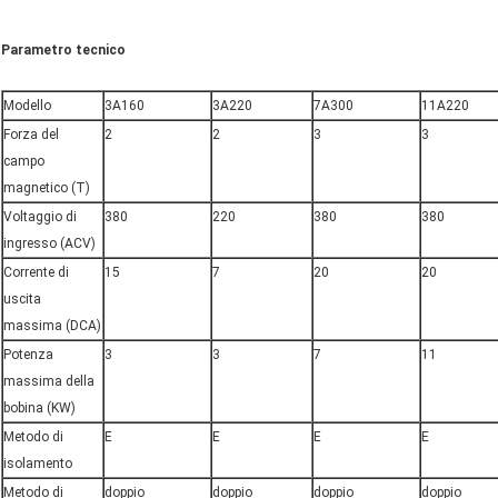
Parametro tecnico
Modello
3A160
3A220
7A300
11A220
Forza del
2
2
3
3
campo
magnetico (T)
Voltaggio di
380
220
380
380
ingresso (ACV)
Corrente di
15
7
20
20
uscita
massima (DCA)
Potenza
3
3
7
11
massima della
bobina (KW)
Metodo di
E
E
E
E
isolamento
Metodo di
doppio
doppio
doppio
doppio