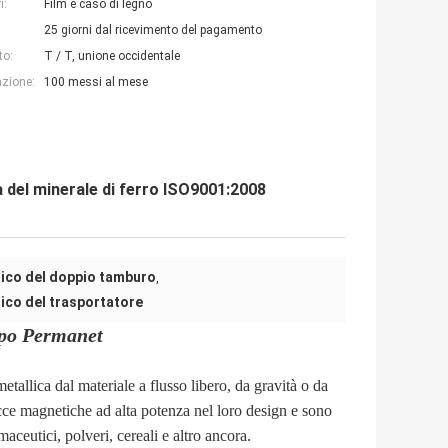
i:
Film e caso di legno
25 giorni dal ricevimento del pagamento
to:
T / T, unione occidentale
azione:
100 messi al mese
el minerale di ferro ISO9001:2008
ico del doppio tamburo
,
ico del trasportatore
ipo Permanet
tallica dal materiale a flusso libero, da gravità o da
cce magnetiche ad alta potenza nel loro design e sono
rmaceutici, polveri, cereali e altro ancora.