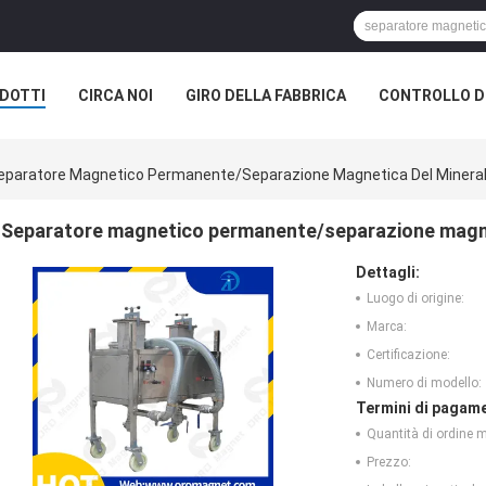
DOTTI
CIRCA NOI
GIRO DELLA FABBRICA
CONTROLLO DI
eparatore Magnetico Permanente/separazione Magnetica Del Minerale
Separatore magnetico permanente/separazione magnet
Dettagli:
Luogo di origine:
Marca:
Certificazione:
Numero di modello:
Termini di pagame
Quantità di ordine 
Prezzo: