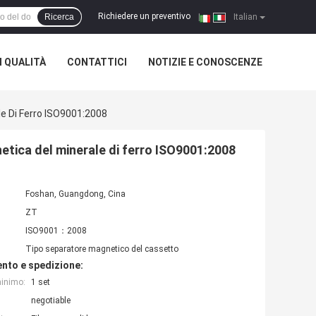
Richiedere un preventivo
Ricerca
|
Italian
 QUALITÀ
CONTATTICI
NOTIZIE E CONOSCENZE
 Di Ferro ISO9001:2008
ica del minerale di ferro ISO9001:2008
Foshan, Guangdong, Cina
ZT
ISO9001：2008
Tipo separatore magnetico del cassetto
nto e spedizione:
minimo:
1 set
negotiable