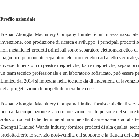
Profilo aziendale
Foshan Zhongtai Machinery Company Limited è un'impresa nazionale ad a
invenzione, con produzione di ricerca e sviluppo, i principali prodotti
non metallicheI prodotti principali sono: separatore elettromagnetico d
magnetico permanente separatore elettromagnetico ad anello verticale,s
diverse dimensioni di piastre magnetiche, barre magnetiche, separatori 
un team tecnico professionale e un laboratorio sofisticato, può essere 
Limited dal 2014 si impegna nella tecnologia di ingegneria di lavorazion
della progettazione di progetti di intera linea ecc..
Foshan Zhongtai Machinery Company Limited fornisce ai clienti servizi 
ricerca, la cooperazione e la comunicazione con le persone nel settore t
soluzioni scientifiche dei minerali non metalliciCome azienda ad alta te
Zhongtai Limited Wanda Industry fornisce prodotti di alta qualità, tecn
prodotto,Perfetto servizio post-vendita e il supporto e la fiducia dei cli