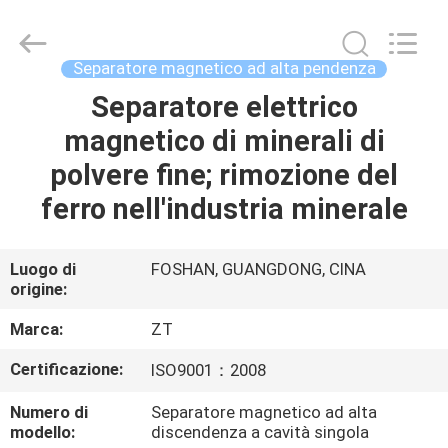
Foshan
Zhongtai
Machinery
Co.,
Ltd..
Separatore magnetico ad alta pendenza
All
Rights
Separatore elettrico
CASA
Reserved.
magnetico di minerali di
PRODOTTI
polvere fine; rimozione del
ferro nell'industria minerale
CIRCA
NOI
Luogo di
FOSHAN, GUANGDONG, CINA
origine:
GIRO
Marca:
ZT
DELLA
Certificazione:
ISO9001：2008
FABBRICA
Numero di
Separatore magnetico ad alta
modello:
discendenza a cavità singola