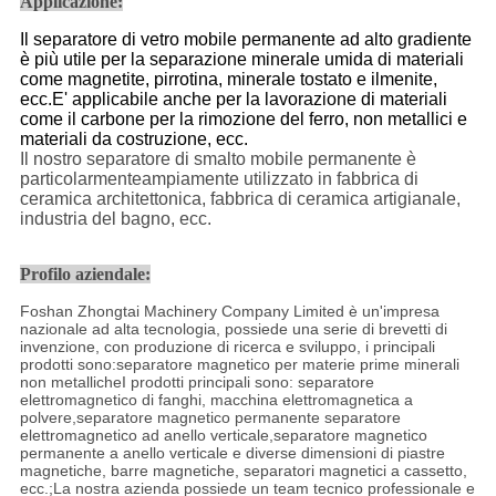
Applicazione:
Il separatore di vetro mobile permanente ad alto gradiente
è più utile per la separazione minerale umida di materiali
come magnetite, pirrotina, minerale tostato e ilmenite,
ecc.E' applicabile anche per la lavorazione di materiali
come il carbone per la rimozione del ferro, non metallici e
materiali da costruzione, ecc.
Il nostro separatore di smalto mobile permanente è
particolarmente
ampiamente utilizzato in fabbrica di
ceramica architettonica, fabbrica di ceramica artigianale,
industria del bagno
, ecc.
Profilo aziendale:
Foshan Zhongtai Machinery Company Limited è un'impresa
nazionale ad alta tecnologia, possiede una serie di brevetti di
invenzione, con produzione di ricerca e sviluppo, i principali
prodotti sono:separatore magnetico per materie prime minerali
non metallicheI prodotti principali sono: separatore
elettromagnetico di fanghi, macchina elettromagnetica a
polvere,separatore magnetico permanente separatore
elettromagnetico ad anello verticale,separatore magnetico
permanente a anello verticale e diverse dimensioni di piastre
magnetiche, barre magnetiche, separatori magnetici a cassetto,
ecc.;La nostra azienda possiede un team tecnico professionale e