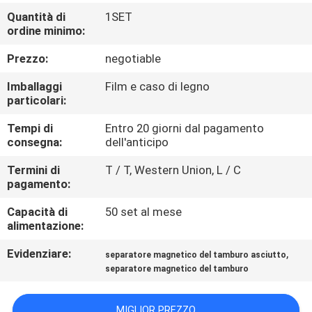
CONTROLLO
Quantità di
1SET
DI
ordine minimo:
QUALITÀ
Prezzo:
negotiable
Imballaggi
Film e caso di legno
CONTATTICI
particolari:
Tempi di
Entro 20 giorni dal pagamento
consegna:
dell'anticipo
NOTIZIE
E
Termini di
T / T, Western Union, L / C
pagamento:
CONOSCENZE
Capacità di
50 set al mese
alimentazione:
CASI
Evidenziare:
,
separatore magnetico del tamburo asciutto
separatore magnetico del tamburo
MAPPA
DEL
MIGLIOR PREZZO