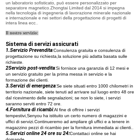
un laboratorio sofisticato, può essere personalizzato per
separatore magnetico.Zhongtai Limited dal 2014 si impegna
nella tecnologia di ingegneria di lavorazione minerale nazionale
e internazionale e nei settori della progettazione di progetti di
intera linea ecc..
Il nostro servizio:
Sistema di servizi assicurati
1
.
Servizio Prevendita
:
Consulenza gratuita e consulenza di
progettazione su richiesta,la soluzione più adatta basata sulle
richieste.
2Servizio post-vendita
:
Si fornisce una garanzia di 12 mesi e
un servizio gratuito per la prima messa in servizio e la
formazione dei clienti.
3.
Servizi di emergenza
:
Se siete situati entro 1000 chilometri in
territorio nazionale, siete tenuti ad arrivare sul luogo entro 48 ore
dal ricevimento delle segnalazioni; se non lo siete, i servizi
saranno serviti entro 72 ore.
4.
Fornitura di ricambi
:
Al fine di offrire i servizi
tempestivi,Senyou ha istituito un certo numero di magazzini e
uffici di servizi.Continueremo ad ampliare gli uffici e a tenere in
magazzino pezzi di ricambio per la fornitura immediata ai clienti..
5.
Servizi online 24 ore su 24:
Contattaci online se hai
domande.