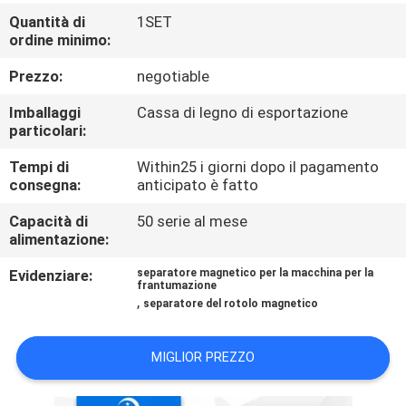
CONTROLLO
Quantità di
1SET
DI
ordine minimo:
QUALITÀ
Prezzo:
negotiable
Imballaggi
Cassa di legno di esportazione
CONTATTICI
particolari:
Tempi di
Within25 i giorni dopo il pagamento
consegna:
anticipato è fatto
NOTIZIE
E
Capacità di
50 serie al mese
alimentazione:
CONOSCENZE
Evidenziare:
separatore magnetico per la macchina per la
frantumazione
,
CASI
separatore del rotolo magnetico
MIGLIOR PREZZO
MAPPA
DEL