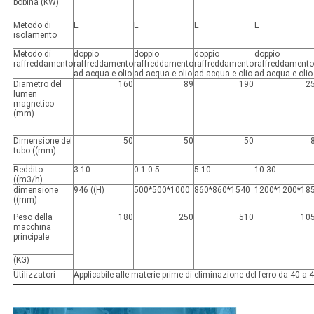
bobina (KW)
Metodo di
E
E
E
E
isolamento
Metodo di
doppio
doppio
doppio
doppio
raffreddamento
raffreddamento
raffreddamento
raffreddamento
raffreddamento
ad acqua e olio
ad acqua e olio
ad acqua e olio
ad acqua e olio
Diametro del
160
89
190
2
lumen
magnetico
(mm)
Dimensione del
50
50
50
tubo ((mm)
Reddito
3-10
0.1-0.5
5-10
10-30
((m3/h)
dimensione
946 ((H)
500*500*1000
860*860*1540
1200*1200*18
((mm)
Peso della
180
250
510
10
macchina
principale
(KG)
Utilizzatori
Applicabile alle materie prime di eliminazione del ferro da 40 a