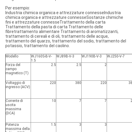
Per esempio:
Industria chimica organica e attrezzature connesseIndustria
chimica organica e attrezzature connesseSostanze chimiche
fini e attrezzature connesseTrattamento della carta
Trattamento della pasta di carta Trattamento delle
fibretrattamento alimentare Trattamento di aromatizzanti,
trattamento di cereali e di oli, trattamento delle acque,
trattamento del quarzo, trattamento del sodio, trattamento del
potassio, trattamento del caolino.
Modello
WJ160S-B-V-
WJ89B-V-3
WJ190B-V-3
WJ250-V-7
1.5
Forza del
2.5
2.5
2
campo
magnetico (T)
Voltaggio di
220
380
220
3
ingresso (ACV)
Corrente di
10
7
7
uscita
massima
(DCA)
Potenza
1.5
3
3
massima della