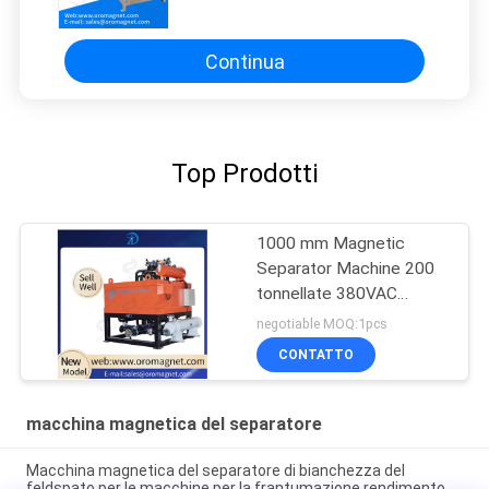
Experiment Slurry ceramica,
medicina, liquido alimentare
Continua
Top Prodotti
1000 mm Magnetic
Separator Machine 200
tonnellate 380VAC
Magnetic Separator For
negotiable MOQ:1pcs
Grinder
CONTATTO
macchina magnetica del separatore
Macchina magnetica del separatore di bianchezza del
feldspato per le macchine per la frantumazione rendimento