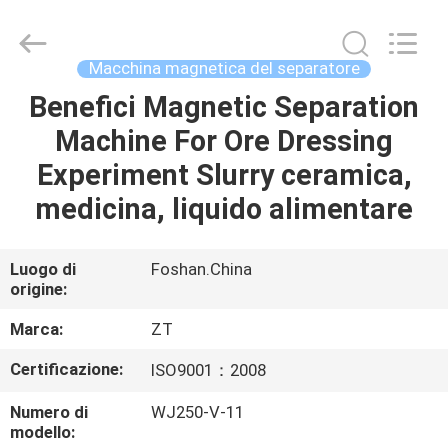
Foshan
Zhongtai
Machinery
Co.,
Ltd..
Macchina magnetica del separatore
All
Rights
Benefici Magnetic Separation
CASA
Reserved.
Machine For Ore Dressing
PRODOTTI
Experiment Slurry ceramica,
medicina, liquido alimentare
CIRCA
NOI
Luogo di
Foshan.China
origine:
GIRO
Marca:
ZT
DELLA
Certificazione:
ISO9001：2008
FABBRICA
Numero di
WJ250-V-11
modello: