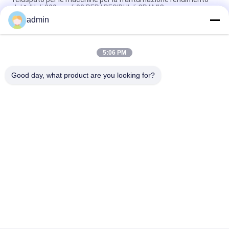
del ³ /H di 200m - di 83 PER I RESIDUI di CRAMIC
admin
Convogliatore a nastro minerale di ferro separatore a rulli
elettromagnetici macchina di lavoro ininterrotta
5:06 PM
Macchina trattata del separatore del magnete di capacità
elevata del feldspato regolabile 50000 gauss
Good day, what product are you looking for?
Categorie popolari
Tutti
Macchina 
Attrezzatura Di 
Magnetica Del 
Separazione 
Separatore
Magnetica
Separatore 
Separatore 
Magnetico Ad Alta 
Elettromagnetico
Pendenza
Separatore 
Separatore 
Magnetico Asciutto
Magnetico Bagnato
Separatore 
Separatore 
Magnetico 
Magnetico Del 