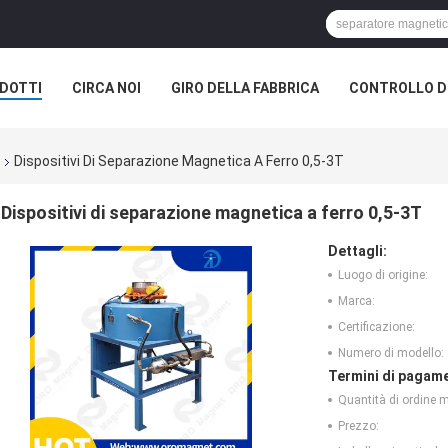
DOTTI
CIRCA NOI
GIRO DELLA FABBRICA
CONTROLLO DI
Dispositivi Di Separazione Magnetica A Ferro 0,5-3T
Dispositivi di separazione magnetica a ferro 0,5-3T
Dettagli:
Luogo di origine:
Marca:
Certificazione:
Numero di modello:
Termini di pagame
Quantità di ordine 
Prezzo: