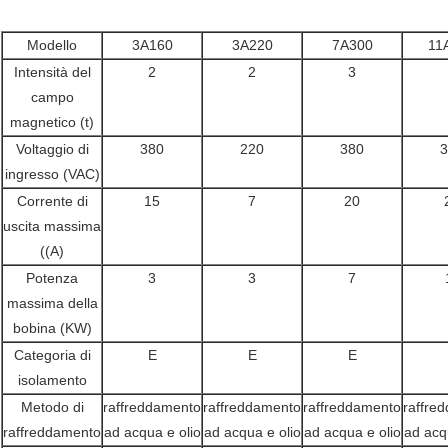
Modello
3A160
3A220
7A300
11
Intensità del
2
2
3
campo
magnetico (t)
Voltaggio di
380
220
380
3
ingresso (VAC)
Corrente di
15
7
20
uscita massima
((A)
Potenza
3
3
7
massima della
bobina (KW)
Categoria di
E
E
E
isolamento
Metodo di
raffreddamento
raffreddamento
raffreddamento
raffre
raffreddamento
ad acqua e olio
ad acqua e olio
ad acqua e olio
ad acq