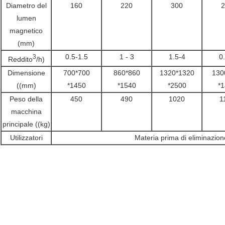
Diametro del
160
220
300
2
lumen
magnetico
(mm)
0.5-1.5
1 - 3
1.5-4
0
3
Reddito
/h)
Dimensione
700*700
860*860
1320*1320
130
((mm)
*1450
*1540
*2500
*
Peso della
450
490
1020
1
macchina
principale ((kg)
Utilizzatori
Materia prima di eliminazion