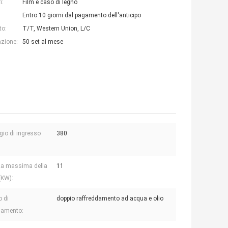
i:
Film e caso di legno
Entro 10 giorni dal pagamento dell'anticipo
to:
T/T, Western Union, L/C
azione:
50 set al mese
gio di ingresso
380
za massima della
11
(KW):
 di
doppio raffreddamento ad acqua e olio
damento: