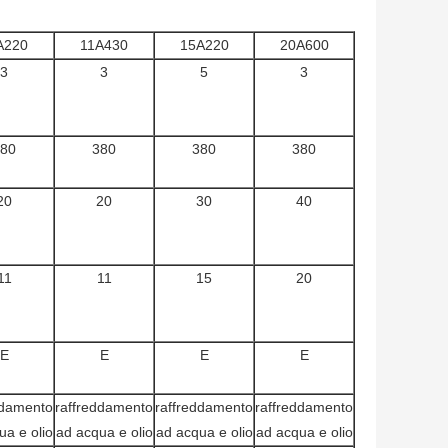
A220
11A430
15A220
20A600
3
3
5
3
80
380
380
380
20
20
30
40
11
11
15
20
E
E
E
E
ddamento
raffreddamento
raffreddamento
raffreddamento
ua e olio
ad acqua e olio
ad acqua e olio
ad acqua e olio