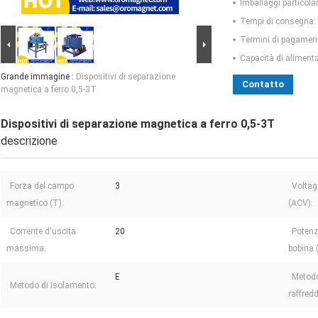
Imballaggi particolar
Tempi di consegna:
Termini di pagamen
Capacità di aliment
Grande immagine :
Dispositivi di separazione
Contatto
magnetica a ferro 0,5-3T
Dispositivi di separazione magnetica a ferro 0,5-3T
descrizione
Forza del campo
3
Voltag
magnetico (T):
(ACV):
Corrente d'uscita
20
Poten
massima:
bobina 
E
Metodo
Metodo di isolamento:
raffred