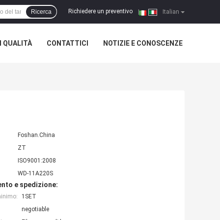
Richiedere un preventivo
Ricerca
|
Italian
 QUALITÀ
CONTATTICI
NOTIZIE E CONOSCENZE
Foshan.China
ZT
ISO9001:2008
WD-11A220S
nto e spedizione:
minimo:
1SET
negotiable