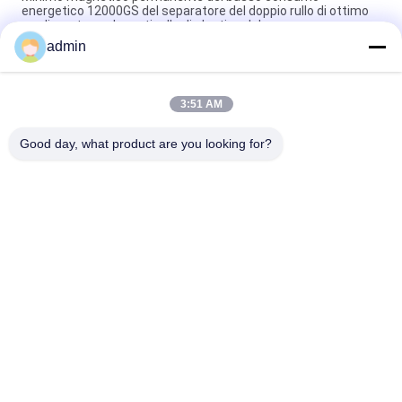
energetico 12000GS del separatore del doppio rullo di ottimo
rendimento per la particella di plastica del quarzo
admin
Separatore magnetico dei residui di Rod del separatore
magnetico permanente del nastro trasportatore
3:51 AM
Tipo di cassetto Magnetico con bastoncini ad alto campo
magnetico forti di materiale di neodimio
Good day, what product are you looking for?
Categorie popolari
Tutti
Macchina 
Attrezzatura Di 
Magnetica Del 
Separazione 
Separatore
Magnetica
Separatore 
Separatore 
Magnetico Ad Alta 
Elettromagnetico
Pendenza
Separatore 
Separatore 
Magnetico Asciutto
Magnetico Bagnato
Separatore 
Separatore 