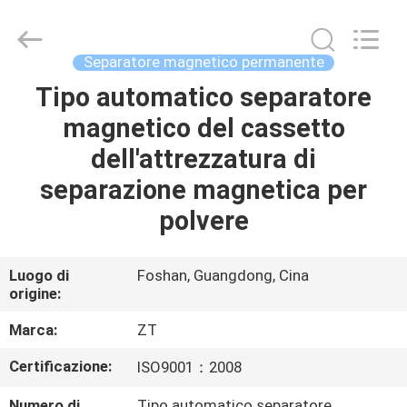
Foshan
Zhongtai
Machinery
Co.,
Ltd..
Separatore magnetico permanente
All
Rights
Tipo automatico separatore
CASA
Reserved.
magnetico del cassetto
PRODOTTI
dell'attrezzatura di
separazione magnetica per
CIRCA
polvere
NOI
Luogo di
Foshan, Guangdong, Cina
origine:
GIRO
DELLA
Marca:
ZT
FABBRICA
Certificazione:
ISO9001：2008
Numero di
Tipo automatico separatore