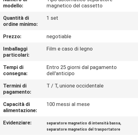
CONTROLLO
modello:
magnetico del cassetto
DI
Quantità di
1 set
QUALITÀ
ordine minimo:
Prezzo:
negotiable
CONTATTICI
Imballaggi
Film e caso di legno
particolari:
NOTIZIE
Tempi di
Entro 25 giorni dal pagamento
consegna:
dell'anticipo
E
CONOSCENZE
Termini di
T / T, unione occidentale
pagamento:
CASI
Capacità di
100 messi al mese
alimentazione:
Evidenziare:
,
MAPPA
separatore magnetico di intensità bassa
separatore magnetico del trasportatore
DEL