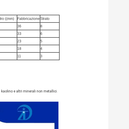
tro ((mm)
Fabbricazione
Strato
36
8
33
6
23
5
18
4
11
3
 kaolino e altri minerali non metallici.