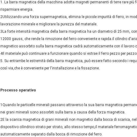
1. La barra magnetica della macchina adotta magneti permanenti di terre rare più 
risparmiare energia.
2Utilizzando una forza supermagnetica, elimina le piccole impurità di ferro, in mo
lavorazione minerale e migliorare la purezza del materiale.
3La forte intensità magnetica della barra magnetica ha un diametro di 25 mm, con 
12000 gauss, che rende la rimozione del ferro conveniente e rapida.il cilindro d'aria 
magnetico assorbito sulla barra magnetica cadrà automaticamente con il lavoro c
4Il materiale può continuare a funzionare quando si estrae il ferro pezzo per pezz
5. Su entrambe le estremità della barra magnetica, può essere fatto secondo i requisiti
così via,che è conveniente per l'installazione e la fissazione.
Processo operativo
1Quando le particelle minerali passano attraverso la sua barra magnetica permane
nei grani minerali sono assorbiti sulla barra a causa della forza magnetica.
2E la scarica magnetica di grani minerali non magnetici dalla bocca di scarica, ne
dispositivo cilindrico strato per strato, allo stesso tempo,il materiale ferromagn
automaticamente separato dalla bocca di rimozione del ferro.