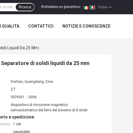
Richiedere un preventivo
Ricerca
|
Italian
 QUALITÀ
CONTATTICI
NOTIZIE E CONOSCENZE
lidi Liquidi Da 25 Mm
 Separatore di solidi liquidi da 25 mm
Foshan, Guangdong, Cina
ZT
ISO9001：2008
dispositivo di rimozione magnetico
semiautomatico del ferro del Governo di 8 strati
nto e spedizione:
minimo:
1 set
negotiable