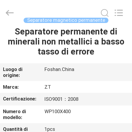
Foshan
Zhongtai
Machinery
Co.,
Ltd..
Separatore magnetico permanente
All
Rights
Separatore permanente di
CASA
Reserved.
minerali non metallici a basso
PRODOTTI
tasso di errore
CIRCA
Luogo di
Foshan.China
origine:
NOI
Marca:
ZT
GIRO
Certificazione:
ISO9001：2008
DELLA
Numero di
WP100X400
FABBRICA
modello:
Quantità di
1pcs