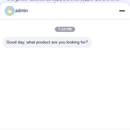
rendimento per la particella di plastica del quarzo
admin
Separatore magnetico dei residui di Rod del separatore
magnetico permanente del nastro trasportatore
7:10 PM
Tipo di cassetto Magnetico con bastoncini ad alto campo
magnetico forti di materiale di neodimio
Good day, what product are you looking for?
Categorie popolari
Tutti
Macchina 
Attrezzatura Di 
Magnetica Del 
Separazione 
Separatore
Magnetica
Separatore 
Separatore 
Magnetico Ad Alta 
Elettromagnetico
Pendenza
Separatore 
Separatore 
Magnetico Asciutto
Magnetico Bagnato
Separatore 
Separatore 
Magnetico 
Magnetico Del 