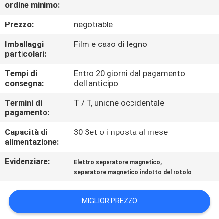
CONTROLLO
ordine minimo:
DI
Prezzo:
negotiable
QUALITÀ
Imballaggi
Film e caso di legno
particolari:
CONTATTICI
Tempi di
Entro 20 giorni dal pagamento
consegna:
dell'anticipo
NOTIZIE
Termini di
T / T, unione occidentale
pagamento:
E
Capacità di
30 Set o imposta al mese
CONOSCENZE
alimentazione:
Evidenziare:
,
Elettro separatore magnetico
CASI
separatore magnetico indotto del rotolo
MAPPA
MIGLIOR PREZZO
DEL