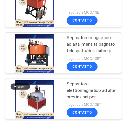
negotiable MOQ:1SET
CONTATTO
Separatore magnetico
ad alta intensità bagnato
feldspato/della silice per
rimozione FE2O3
negotiable MOQ:1SET
CONTATTO
Separatore
elettromagnetico ad alte
prestazioni per
ceramica/minera/chimica
negotiable MOQ:1SET
7K300
CONTATTO