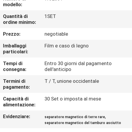
CONTROLLO
modello:
DI
Quantità di
1SET
ordine minimo:
QUALITÀ
Prezzo:
negotiable
CONTATTICI
Imballaggi
Film e caso di legno
particolari:
NOTIZIE
Tempi di
Entro 30 giorni dal pagamento
consegna:
dell'anticipo
E
CONOSCENZE
Termini di
T / T, unione occidentale
pagamento:
Capacità di
30 Set o imposta al mese
CASI
alimentazione:
Evidenziare:
,
separatore magnetico di terre rare
MAPPA
separatore magnetico del tamburo asciutto
DEL