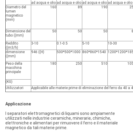
ad acqua e olio
ad acqua e olio
ad acqua e olio
ad acqua e olio
Diametro del
160
89
190
2
lumen
magnetico
(mm)
Dimensione del
50
50
50
tubo ((mm)
Reddito
3-10
0.1-0.5
5-10
10-30
((m3/h)
dimensione
946 ((H)
500*500*1000
860*860*1540
1200*1200*18
((mm)
Peso della
180
250
510
10
macchina
principale
(KG)
Utilizzatori
Applicabile alle materie prime di eliminazione del ferro da 40 a
Applicazione
I separatori elettromagnetici di liquami sono ampiamente
utilizzati nelle industrie ceramiche, minerarie, chimiche,
elettroniche e alimentari per rimuovere il ferro e il materiale
magnetico da tali materie prime.