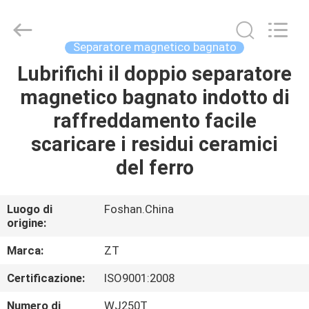
Foshan
Zhongtai
Machinery
Co.,
Ltd..
Separatore magnetico bagnato
All
Rights
Lubrifichi il doppio separatore
CASA
Reserved.
magnetico bagnato indotto di
PRODOTTI
raffreddamento facile
scaricare i residui ceramici
CIRCA
del ferro
NOI
Luogo di
Foshan.China
origine:
GIRO
DELLA
Marca:
ZT
FABBRICA
Certificazione:
ISO9001:2008
Numero di
WJ250T