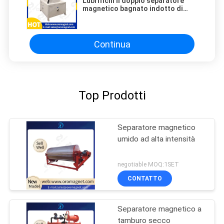
Lubrifichi il doppio separatore
magnetico bagnato indotto di
raffreddamento facile scaricare i
residui ceramici del ferro
Continua
Top Prodotti
Separatore magnetico
umido ad alta intensità
negotiable MOQ:1SET
CONTATTO
Separatore magnetico a
tamburo secco