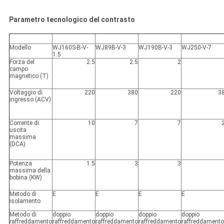
Parametro tecnologico del contrasto
Modello
WJ160S-B-V-
WJ89B-V-3
WJ190B-V-3
WJ250-V-7
1.5
Forza del
2.5
2.5
2
campo
magnetico (T)
Voltaggio di
220
380
220
3
ingresso (ACV)
Corrente di
10
7
7
uscita
massima
(DCA)
Potenza
1.5
3
3
massima della
bobina (KW)
Metodo di
E
E
E
E
isolamento
Metodo di
doppio
doppio
doppio
doppio
raffreddamento
raffreddamento
raffreddamento
raffreddamento
raffreddamento