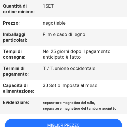
CONTROLLO
Quantità di
1SET
ordine minimo:
DI
QUALITÀ
Prezzo:
negotiable
Imballaggi
Film e caso di legno
CONTATTICI
particolari:
Tempi di
Nei 25 giorni dopo il pagamento
consegna:
anticipato è fatto
NOTIZIE
E
Termini di
T / T, unione occidentale
pagamento:
CONOSCENZE
Capacità di
30 Set o imposta al mese
alimentazione:
CASI
Evidenziare:
,
separatore magnetico del rullo
separatore magnetico del tamburo asciutto
MAPPA
DEL
MIGLIOR PREZZO