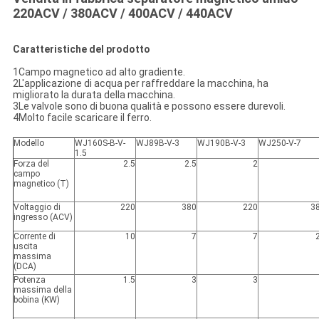
220ACV / 380ACV / 400ACV / 440ACV
Caratteristiche del prodotto
1Campo magnetico ad alto gradiente.
2L'applicazione di acqua per raffreddare la macchina, ha
migliorato la durata della macchina.
3Le valvole sono di buona qualità e possono essere durevoli.
4Molto facile scaricare il ferro.
Modello
WJ160S-B-V-
WJ89B-V-3
WJ190B-V-3
WJ250-V-7
1.5
Forza del
2.5
2.5
2
campo
magnetico (T)
Voltaggio di
220
380
220
3
ingresso (ACV)
Corrente di
10
7
7
uscita
massima
(DCA)
Potenza
1.5
3
3
massima della
bobina (KW)