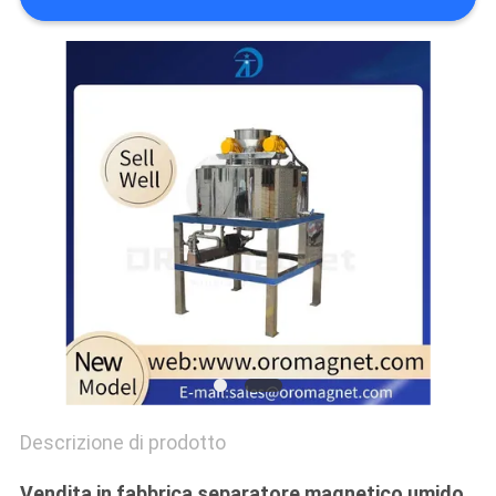
SITO
PRIVACY
POLICY
Descrizione di prodotto
Vendita in fabbrica separatore magnetico umido