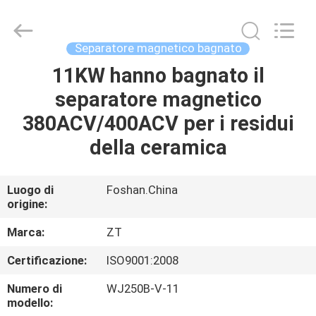
Foshan
Zhongtai
Machinery
Co.,
Ltd..
Separatore magnetico bagnato
All
Rights
11KW hanno bagnato il
CASA
Reserved.
separatore magnetico
PRODOTTI
380ACV/400ACV per i residui
della ceramica
CIRCA
NOI
Luogo di
Foshan.China
origine:
GIRO
Marca:
ZT
DELLA
Certificazione:
ISO9001:2008
FABBRICA
Numero di
WJ250B-V-11
modello: