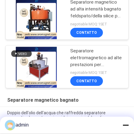
Separatore magnetico
ad alta intensità bagnato
feldspato/della silice per
rimozione FE2O3
negotiable MOQ:1SET
CONTATTO
Separatore
elettromagnetico ad alte
prestazioni per
ceramica/minera/chimica
negotiable MOQ:1SET
7K300
CONTATTO
Separatore magnetico bagnato
Doppio dell'olio dell'acqua che raffredda separatore
magnetico bagnato per i residui ceramici del caolino
admin
Consumo di energia basso dei residui di intelligenza del PE del