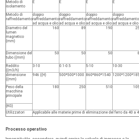
Metodo di
E
E
E
E
isolamento
Metodo di
doppio
doppio
doppio
doppio
raffreddamento
raffreddamento
raffreddamento
raffreddamento
raffreddamento
ad acqua e olio
ad acqua e olio
ad acqua e olio
ad acqua e olio
Diametro del
160
89
190
2
lumen
magnetico
(mm)
Dimensione del
50
50
50
tubo ((mm)
Reddito
3-10
0.1-0.5
5-10
10-30
((m3/h)
dimensione
946 ((H)
500*500*1000
860*860*1540
1200*1200*18
((mm)
Peso della
180
250
510
10
macchina
principale
(KG)
Utilizzatori
Applicabile alle materie prime di eliminazione del ferro da 40 a
Processo operativo