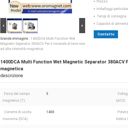
Prezzo:
Imballaggi particolar
Tempi di consegna:
Capacità di aliment
Contatto
Grande immagine :
1400DCA Multi Function Wet
Magnetic Separator 380ACV Per il minerale di terre rare
ad alta intensità magnetica
1400DCA Multi Function Wet Magnetic Separator 380ACV Per i
magnetica
descrizione
Forza del campo
5
Voltag
magnetico (T):
(ACV):
Corrente di uscita
1400
Poten
massima (DCA):
bobina 