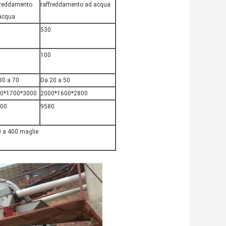
freddamento
raffreddamento ad acqua
acqua
530
100
30 a 70
Da 20 a 50
0*1700*3000
2000*1600*2800
00
9580
40 a 400 maglie