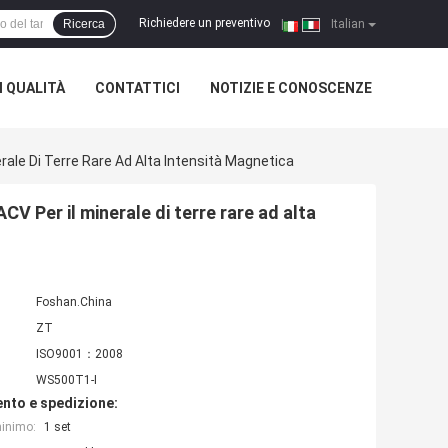
Richiedere un preventivo
Ricerca
|
Italian
 QUALITÀ
CONTATTICI
NOTIZIE E CONOSCENZE
ale Di Terre Rare Ad Alta Intensità Magnetica
 Per il minerale di terre rare ad alta
Foshan.China
ZT
ISO9001：2008
WS500T1-I
nto e spedizione:
minimo:
1 set