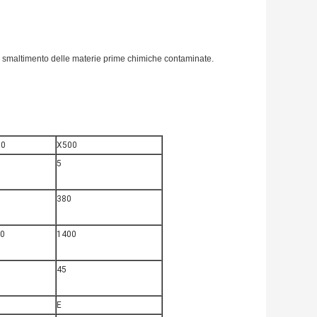
iche, smaltimento delle materie prime chimiche contaminate.
00
X500
5
380
0
1400
45
E