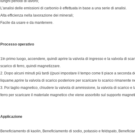
lunghi periodi di lavoro;
L'analisi delle emissioni di carbonio è effettuata in base a una serie di analisi.
Alta efficienza nella lavorazione dei minerali;
Facile da usare e da mantenere.
Processo operativo
1In primo luogo, accendere, quindi aprire la valvola di ingresso e la valvola di scari
scarico di ferro, quindi magnetizzare.
2. Dopo alcuni minuti più tardi ((puoi impostare il tempo come ti piace a seconda d
liquame,aprire la valvola di scarico posteriore per scaricare lo scarico rimanente n
3. Poi taglio magnetico, chiudere la valvola di ammissione, la valvola di scarico e la
ferro per scaricare il materiale magnetico che viene assorbito sul supporto magnet
Applicazione
Beneficiamento di kaolin, Beneficiamento di sodio, potassio e feldspato, Beneficia