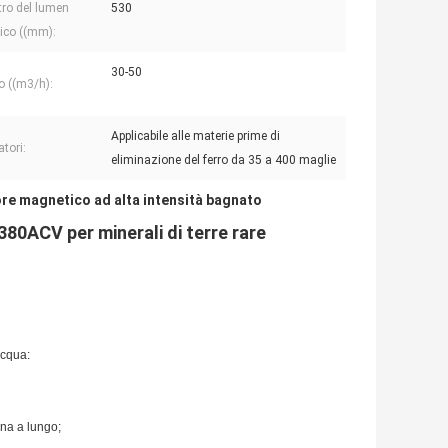
ro del lumen
530
ico ((mm):
30-50
o ((m3/h):
Applicabile alle materie prime di
atori:
eliminazione del ferro da 35 a 400 maglie
re magnetico ad alta intensità bagnato
0ACV per minerali di terre rare
acqua:
ona a lungo;