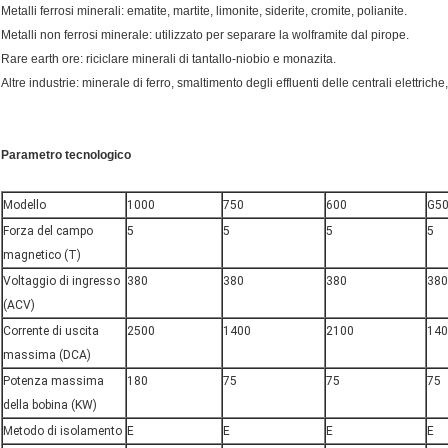
Metalli ferrosi minerali: ematite, martite, limonite, siderite, cromite, polianite.
Metalli non ferrosi minerale: utilizzato per separare la wolframite dal pirope.
Rare earth ore: riciclare minerali di tantallo-niobio e monazita.
Altre industrie: minerale di ferro, smaltimento degli effluenti delle centrali elettr
Parametro tecnologico
Modello
1000
750
600
G5
Forza del campo
5
5
5
5
magnetico (T)
Voltaggio di ingresso
380
380
380
380
(ACV)
Corrente di uscita
2500
1400
2100
140
massima (DCA)
Potenza massima
180
75
75
75
della bobina (KW)
Metodo di isolamento
E
E
E
E