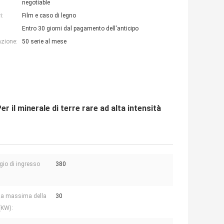
negotiable
i:
Film e caso di legno
Entro 30 giorni dal pagamento dell'anticipo
azione:
50 serie al mese
l minerale di terre rare ad alta intensità
gio di ingresso
380
za massima della
30
(KW):