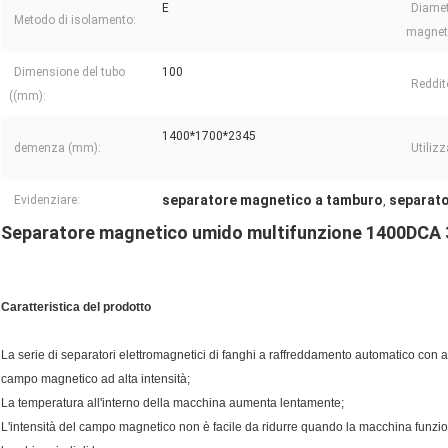
E
Diamet
Metodo di isolamento:
magnet
Dimensione del tubo
100
Reddit
((mm):
1400*1700*2345
demenza (mm):
Utilizz
separatore magnetico a tamburo
separato
Evidenziare:
,
Separatore magnetico umido multifunzione 1400DCA 38
Caratteristica del prodotto
La serie di separatori elettromagnetici di fanghi a raffreddamento automatico con 
campo magnetico ad alta intensità;
La temperatura all'interno della macchina aumenta lentamente;
L'intensità del campo magnetico non è facile da ridurre quando la macchina funzi