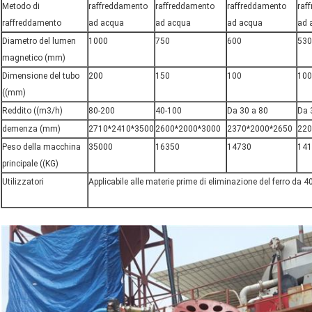
Metodo di
raffreddamento
raffreddamento
raffreddamento
raf
raffreddamento
ad acqua
ad acqua
ad acqua
ad 
Diametro del lumen
1000
750
600
530
magnetico (mm)
Dimensione del tubo
200
150
100
100
((mm)
Reddito ((m3/h)
80-200
40-100
Da 30 a 80
Da 
demenza (mm)
2710*2410*3500
2600*2000*3000
2370*2000*2650
220
Peso della macchina
35000
16350
14730
141
principale ((KG)
Utilizzatori
Applicabile alle materie prime di eliminazione del ferro da 