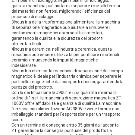
2. impianti di riciclaggio: negli impianti di riciclaggio,
questa macchina può aiutare a separare i metalli ferrosi
dai materiali non ferrosi, migliorando l'efficienza del
processo di riciclaggio.
3Industria della trasformazione alimentare: la macchina
di separazione magnetica può aiutare a rimuovere i
contaminanti magnetici dai prodotti alimentari,
garantendo la qualità e la sicurezza dei prodotti
alimentari finali.
4Industria ceramica: nell'industria ceramica, questa
macchina può essere utilizzata per purificare i materiali
ceramici rimuovendo le impurità magnetiche
indesiderate.
5Industria chimica: la macchina di separazione del campo
magnetico è ideale per l'industria chimica per separare le
particelle magnetiche dai composti chimici, garantendo la
purezza del prodotto.
Con la certificazione ISO9001 e una quantità minima di
ordine di 1 set, la macchina di separazione magnetica ZT-
1000V offre affidabilità e garanzia di qualità.La macchina
funziona con alimentazione AC 380V e viene fornita con
imballaggio standard per l'esportazione per un trasporto
sicuro.
Con un termine di consegna entro 35 giorni dall'acconto,
ZT garantisce la consegna puntuale del prodotto.La