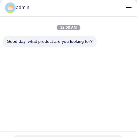
del ³ /H di 200m - di 83 PER I RESIDUI di CRAMIC
admin
Convogliatore a nastro minerale di ferro separatore a rulli
elettromagnetici macchina di lavoro ininterrotta
12:08 AM
Macchina trattata del separatore del magnete di capacità
Good day, what product are you looking for?
elevata del feldspato regolabile 50000 gauss
Categorie popolari
Tutti
Macchina 
Attrezzatura Di 
Magnetica Del 
Separazione 
Separatore
Magnetica
Separatore 
Separatore 
Magnetico Ad Alta 
Elettromagnetico
Pendenza
Separatore 
Separatore 
Magnetico Asciutto
Magnetico Bagnato