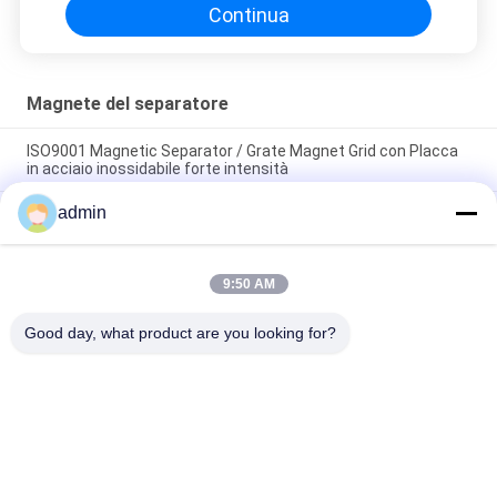
Continua
Magnete del separatore
ISO9001 Magnetic Separator / Grate Magnet Grid con Placca
in acciaio inossidabile forte intensità
admin
Bordo magnetico del forte magnete del separatore
dell'acciaio inossidabile dell'attrezzatura di separazione
magnetica
9:50 AM
Magnetic Grid per separatori magnetici permanenti in
neodimio superforte
Good day, what product are you looking for?
Categorie popolari
Tutti
Macchina 
Attrezzatura Di 
Magnetica Del 
Separazione 
Separatore
Magnetica