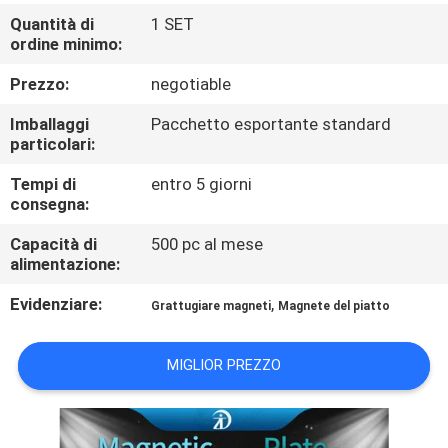
CONTROLLO
Quantità di
1 SET
DI
ordine minimo:
QUALITÀ
Prezzo:
negotiable
Imballaggi
Pacchetto esportante standard
CONTATTICI
particolari:
Tempi di
entro 5 giorni
consegna:
NOTIZIE
E
Capacità di
500 pc al mese
alimentazione:
CONOSCENZE
Evidenziare:
,
Grattugiare magneti
Magnete del piatto
CASI
MIGLIOR PREZZO
MAPPA
DEL