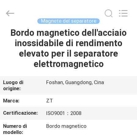
Foshan
Zhongtai
Machinery
Co.,
Ltd..
Magnete del separatore
All
Rights
Bordo magnetico dell'acciaio
CASA
Reserved.
inossidabile di rendimento
PRODOTTI
elevato per il separatore
elettromagnetico
CIRCA
NOI
Luogo di
Foshan, Guangdong, Cina
origine:
GIRO
Marca:
ZT
DELLA
Certificazione:
ISO9001：2008
FABBRICA
Numero di
Bordo magnetico
modello: