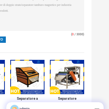
(
0
/ 3000)
Separatore a
Separatore
tamburo
asciutto a un solo
admin
magnetico a
strato del