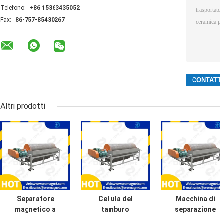
Telefono:
+86 15363435052
Fax:
86-757-85430267
Altri prodotti
Separatore
Cellula del
Macchina di
magnetico a
tamburo
separazione
tamburo
magnetico,
magnetica del