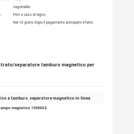
negotiable
i:
Film e caso di legno
Nei 10 giorni dopo il pagamento anticipato è fatto
 strato/separatore tamburo magnetico per
ico a tamburo
separatore magnetico in-linea
,
el campo magnetico 15000GS