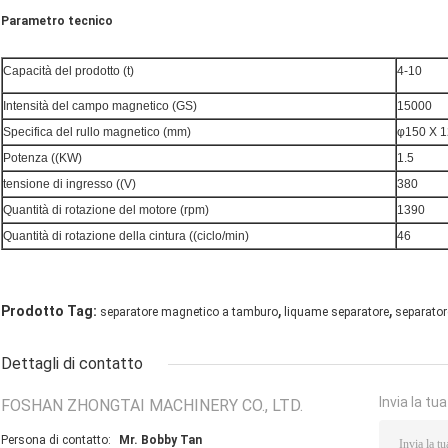
Parametro tecnico
Capacità del prodotto (t)
4-10
Intensità del campo magnetico (GS)
15000
Specifica del rullo magnetico (mm)
φ150 X 1
Potenza ((KW)
1.5
tensione di ingresso ((V)
380
Quantità di rotazione del motore (rpm)
1390
Quantità di rotazione della cintura ((ciclo/min)
46
,
,
Prodotto Tag:
separatore magnetico a tamburo
liquame separatore
separator
Dettagli di contatto
Invia la tu
FOSHAN ZHONGTAI MACHINERY CO., LTD.
Persona di contatto:
Mr. Bobby Tan