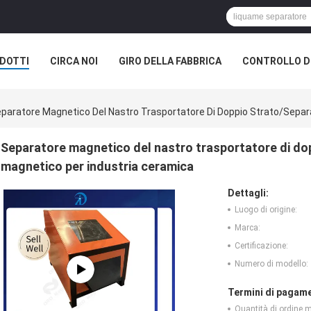
DOTTI
CIRCA NOI
GIRO DELLA FABBRICA
CONTROLLO DI
paratore Magnetico Del Nastro Trasportatore Di Doppio Strato/sepa
Separatore magnetico del nastro trasportatore di d
magnetico per industria ceramica
Dettagli:
Luogo di origine:
Marca:
Certificazione:
Numero di modello:
Termini di pagame
Quantità di ordine 