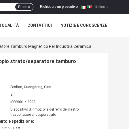
Richiedere un preventivo
Ricerca
|
Italian
 QUALITÀ
CONTATTICI
NOTIZIE E CONOSCENZE
ratore Tamburo Magnetico Per Industria Ceramica
oppio strato/separatore tamburo
Foshan, Guangdong, Cina
ZT
ISO9001：2008
Dispositivo di rimozione del ferro del nastro
trasportatore di doppio strato
nto e spedizione:
minimo:
1 set