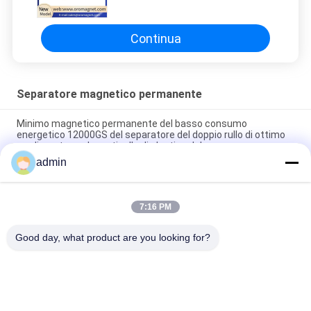
di Rod del neodimio del
dispositivo di rimozione del ferro
Continua
Separatore magnetico permanente
Minimo magnetico permanente del basso consumo
energetico 12000GS del separatore del doppio rullo di ottimo
rendimento per la particella di plastica del quarzo
admin
Separatore magnetico dei residui di Rod del separatore
magnetico permanente del nastro trasportatore
7:16 PM
Tipo di cassetto Magnetico con bastoncini ad alto campo
magnetico forti di materiale di neodimio
Good day, what product are you looking for?
Categorie popolari
Tutti
Macchina 
Attrezzatura Di 