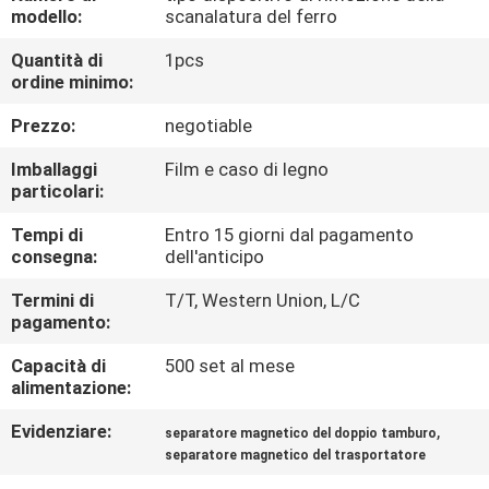
CONTROLLO
modello:
scanalatura del ferro
DI
Quantità di
1pcs
ordine minimo:
QUALITÀ
Prezzo:
negotiable
CONTATTICI
Imballaggi
Film e caso di legno
particolari:
NOTIZIE
Tempi di
Entro 15 giorni dal pagamento
consegna:
dell'anticipo
E
CONOSCENZE
Termini di
T/T, Western Union, L/C
pagamento:
Capacità di
500 set al mese
CASI
alimentazione:
Evidenziare:
,
separatore magnetico del doppio tamburo
MAPPA
separatore magnetico del trasportatore
DEL