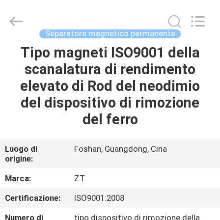
Foshan
Zhongtai
Machinery
Co.,
Ltd..
Separatore magnetico permanente
All
Rights
Tipo magneti ISO9001 della
CASA
Reserved.
scanalatura di rendimento
PRODOTTI
elevato di Rod del neodimio
del dispositivo di rimozione
CIRCA
del ferro
NOI
Luogo di
Foshan, Guangdong, Cina
origine:
GIRO
DELLA
Marca:
ZT
FABBRICA
Certificazione:
ISO9001:2008
Numero di
tipo dispositivo di rimozione della