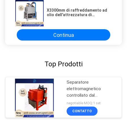
X3300mm di raffreddamento ad
olio dell'attrezzatura di
separazione magnetica di alta
efficienza 3140 x 2680
Continua
Top Prodotti
Separatore
elettromagnetico
controllato dal
programma
negotiable MOQ:1 set
CONTATTO