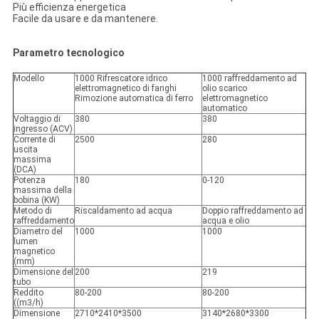
Più efficienza energetica
Facile da usare e da mantenere.
Parametro tecnologico
Modello
1000 Rifrescatore idrico
1000 raffreddamento ad
elettromagnetico di fanghi
olio scarico
Rimozione automatica di ferro
elettromagnetico
automatico
Voltaggio di
380
380
ingresso (ACV)
Corrente di
2500
280
uscita
massima
(DCA)
Potenza
180
0-120
massima della
bobina (KW)
Metodo di
Riscaldamento ad acqua
Doppio raffreddamento ad
raffreddamento
acqua e olio
Diametro del
1000
1000
lumen
magnetico
(mm)
Dimensione del
200
219
tubo
Reddito
80-200
80-200
((m3/h)
Dimensione
2710*2410*3500
3140*2680*3300