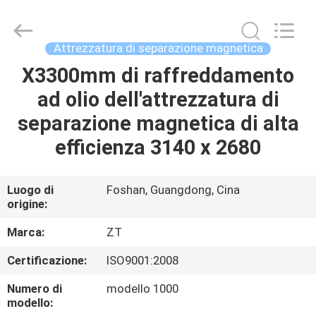
Foshan
Zhongtai
Machinery
Co.,
Ltd..
Attrezzatura di separazione magnetica
All
Rights
X3300mm di raffreddamento
CASA
Reserved.
ad olio dell'attrezzatura di
PRODOTTI
separazione magnetica di alta
efficienza 3140 x 2680
CIRCA
NOI
Luogo di
Foshan, Guangdong, Cina
origine:
GIRO
Marca:
ZT
DELLA
Certificazione:
ISO9001:2008
FABBRICA
Numero di
modello 1000
modello: