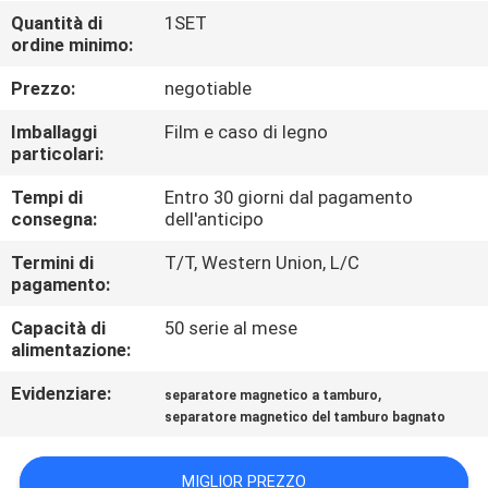
CONTROLLO
Quantità di
1SET
ordine minimo:
DI
QUALITÀ
Prezzo:
negotiable
Imballaggi
Film e caso di legno
CONTATTICI
particolari:
Tempi di
Entro 30 giorni dal pagamento
consegna:
dell'anticipo
NOTIZIE
E
Termini di
T/T, Western Union, L/C
pagamento:
CONOSCENZE
Capacità di
50 serie al mese
alimentazione:
CASI
Evidenziare:
,
separatore magnetico a tamburo
separatore magnetico del tamburo bagnato
MAPPA
DEL
MIGLIOR PREZZO