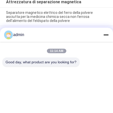
Attrezzatura di separazione magnetica
Separatore magnetico elettrico del ferro della polvere
asciutta per la medicina chimica secca non ferrosa
dell'alimento del feldspato della polvere
Separazione mineraria Attrezzatura di separazione
admin
magnetica con alimentazione 50Hz60Hz e specifiche CTB
Perfetta per la concentrazione del minerale
Voltaggio in ingresso 380 Volt Gomma da ping pong Tibhar
11:14 AM
Evolution MX P che offre effetti e controllo eccellenti per
giocatori avanzati
Good day, what product are you looking for?
Categorie popolari
Tutti
Macchina 
Attrezzatura Di 
Magnetica Del 
Separazione 
Separatore
Magnetica
Separatore 
Separatore 
Magnetico Ad Alta 
Elettromagnetico
Pendenza