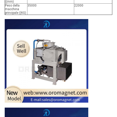
((mm)
Peso della
35000
22000
macchina
principale ((KG)