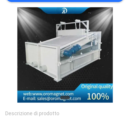
CASI
MAPPA
DEL
SITO
PRIVACY
POLICY
Descrizione di prodotto