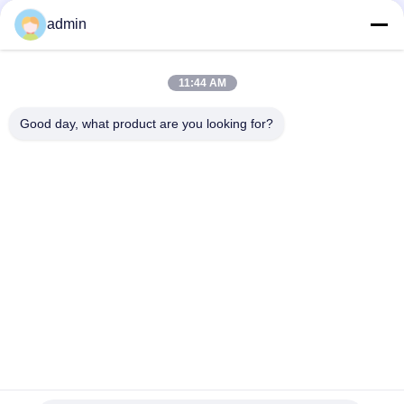
La separazione magnetica personalizzata del separatore
admin
magnetico della piastra di ferro di forza del campo magnetico
da 000 gauss dipende dai parametri del modello
11:44 AM
50Hz60Hz Fornitore di alimentazione separatore magnetico
ad alto gradiente WD1000 Opzioni di modello progettate per
Good day, what product are you looking for?
l'efficienza della separazione magnetica
Categorie popolari
Tutti
Macchina 
Attrezzatura Di 
Magnetica Del 
Separazione 
Separatore
Magnetica
Separatore 
Separatore 
Magnetico Ad Alta 
Elettromagnetico
Pendenza
Separatore 
Separatore 
Magnetico Asciutto
Magnetico Bagnato