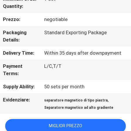
FABBRICA
Quantity:
Prezzo:
negotiable
CONTROLLO
Packaging
Standard Exporting Package
DI
Details:
QUALITÀ
Delivery Time:
Within 35 days after downpayment
Payment
L/C,T/T
CONTATTICI
Terms:
Supply Ability:
50 sets per month
NOTIZIE
Evidenziare:
,
separatore magnetico di tipo piastra
E
Separatore magnetico ad alto gradiente
CONOSCENZE
MIGLIOR PREZZO