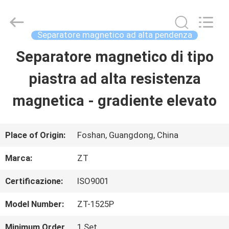
2026
Foshan
Zhongtai
Machinery
Separatore magnetico ad alta pendenza
Co.,
Ltd..
Separatore magnetico di tipo
CASA
All
Rights
Reserved.
piastra ad alta resistenza
PRODOTTI
magnetica - gradiente elevato
CIRCA
Place of Origin:
Foshan, Guangdong, China
NOI
Marca:
ZT
Certificazione:
ISO9001
GIRO
Model Number:
ZT-1525P
DELLA
Minimum Order
1 Set