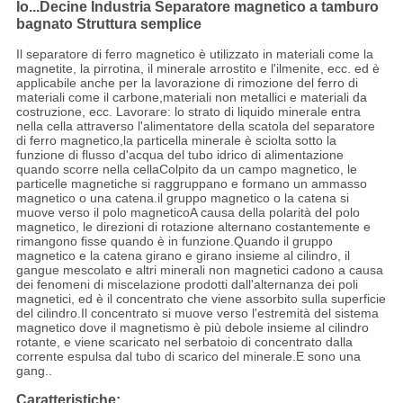
Io...
Decine Industria Separatore magnetico a tamburo
bagnato Struttura semplice
Il separatore di ferro magnetico è utilizzato in materiali come la
magnetite, la pirrotina, il minerale arrostito e l'ilmenite, ecc. ed è
applicabile anche per la lavorazione di rimozione del ferro di
materiali come il carbone,materiali non metallici e materiali da
costruzione, ecc. Lavorare: lo strato di liquido minerale entra
nella cella attraverso l'alimentatore della scatola del separatore
di ferro magnetico,la particella minerale è sciolta sotto la
funzione di flusso d'acqua del tubo idrico di alimentazione
quando scorre nella cellaColpito da un campo magnetico, le
particelle magnetiche si raggruppano e formano un ammasso
magnetico o una catena.il gruppo magnetico o la catena si
muove verso il polo magneticoA causa della polarità del polo
magnetico, le direzioni di rotazione alternano costantemente e
rimangono fisse quando è in funzione.Quando il gruppo
magnetico e la catena girano e girano insieme al cilindro, il
gangue mescolato e altri minerali non magnetici cadono a causa
dei fenomeni di miscelazione prodotti dall'alternanza dei poli
magnetici, ed è il concentrato che viene assorbito sulla superficie
del cilindro.Il concentrato si muove verso l'estremità del sistema
magnetico dove il magnetismo è più debole insieme al cilindro
rotante, e viene scaricato nel serbatoio di concentrato dalla
corrente espulsa dal tubo di scarico del minerale.E sono una
gang..
Caratteristiche: