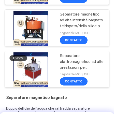
Separatore magnetico
ad alta intensità bagnato
feldspato/della silice per
rimozione FE2O3
negotiable MOQ:1SET
CONTATTO
Separatore
elettromagnetico ad alte
prestazioni per
ceramica/minera/chimica
negotiable MOQ:1SET
7K300
CONTATTO
Separatore magnetico bagnato
Doppio dell'olio dell'acqua che raffredda separatore
magnetico bagnato per i residui ceramici del caolino