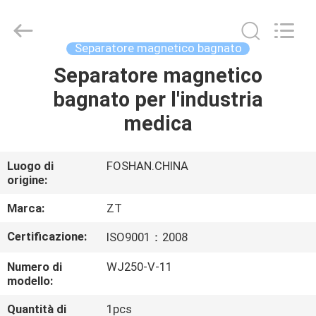
Foshan
Zhongtai
Machinery
Co.,
Ltd..
Separatore magnetico bagnato
All
Rights
Separatore magnetico
CASA
Reserved.
bagnato per l'industria
PRODOTTI
medica
CIRCA
Luogo di
FOSHAN.CHINA
origine:
NOI
Marca:
ZT
GIRO
Certificazione:
ISO9001：2008
DELLA
Numero di
WJ250-V-11
FABBRICA
modello:
Quantità di
1pcs