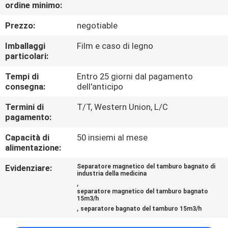
CONTROLLO
ordine minimo:
DI
Prezzo:
negotiable
QUALITÀ
Imballaggi
Film e caso di legno
particolari:
CONTATTICI
Tempi di
Entro 25 giorni dal pagamento
consegna:
dell'anticipo
NOTIZIE
Termini di
T/T, Western Union, L/C
pagamento:
E
Capacità di
50 insiemi al mese
CONOSCENZE
alimentazione:
Evidenziare:
Separatore magnetico del tamburo bagnato di
CASI
industria della medicina
,
separatore magnetico del tamburo bagnato
15m3/h
MAPPA
,
separatore bagnato del tamburo 15m3/h
DEL