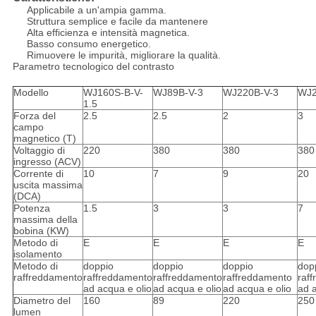
Applicabile a un'ampia gamma.
Struttura semplice e facile da mantenere
Alta efficienza e intensità magnetica.
Basso consumo energetico.
Rimuovere le impurità, migliorare la qualità.
Parametro tecnologico del contrasto
Modello
WJ160S-B-V-
WJ89B-V-3
WJ220B-V-3
WJ2
1.5
Forza del
2.5
2.5
2
3
campo
magnetico (T)
Voltaggio di
220
380
380
380
ingresso (ACV)
Corrente di
10
7
9
20
uscita massima
(DCA)
Potenza
1.5
3
3
7
massima della
bobina (KW)
Metodo di
E
E
E
E
isolamento
Metodo di
doppio
doppio
doppio
dop
raffreddamento
raffreddamento
raffreddamento
raffreddamento
raf
ad acqua e olio
ad acqua e olio
ad acqua e olio
ad a
Diametro del
160
89
220
250
lumen