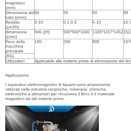
magnetico
(mm)
Dimensione del
50
50
50
89
tubo ((mm)
Reddito
3-10
0.1-0.5
5-10
10-
((m3/h)
dimensione
946 ((H)
500*500*1000
1326*1167*1452
152
((mm)
Peso della
180
250
800
107
macchina
principale
(KG)
Utilizzatori
Applicabile alle materie prime di eliminazione del fe
Applicazione
I separatori elettromagnetici di liquami sono ampiamente
utilizzati nelle industrie ceramiche, minerarie, chimiche,
elettroniche e alimentari per rimuovere il ferro e il materiale
magnetico da tali materie prime.