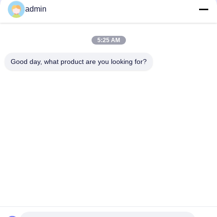
admin
Consumo di energia basso dei residui di intelligenza del PE del
separatore magnetico ceramico del ferro
5:25 AM
Macchina magnetica bagnata ceramica del separatore 2.5T
per i materiali minerali non metallici
Good day, what product are you looking for?
Categorie popolari
Tutti
Macchina 
Attrezzatura Di 
Magnetica Del 
Separazione 
Separatore
Magnetica
Separatore 
Separatore 
Magnetico Ad Alta 
Elettromagnetico
Pendenza
Separatore 
Separatore 
Magnetico Asciutto
Magnetico Bagnato
Separatore 
Separatore 
Magnetico 
Magnetico Del 
Permanente
Nastro 