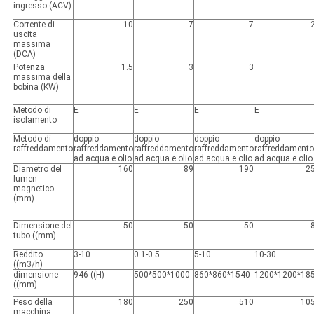
ingresso (ACV)
Corrente di
10
7
7
uscita
massima
(DCA)
Potenza
1.5
3
3
massima della
bobina (KW)
Metodo di
E
E
E
E
isolamento
Metodo di
doppio
doppio
doppio
doppio
raffreddamento
raffreddamento
raffreddamento
raffreddamento
raffreddamento
ad acqua e olio
ad acqua e olio
ad acqua e olio
ad acqua e olio
Diametro del
160
89
190
2
lumen
magnetico
(mm)
Dimensione del
50
50
50
tubo ((mm)
Reddito
3-10
0.1-0.5
5-10
10-30
((m3/h)
dimensione
946 ((H)
500*500*1000
860*860*1540
1200*1200*18
((mm)
Peso della
180
250
510
10
macchina