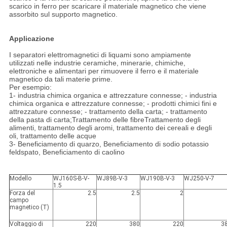
scarico in ferro per scaricare il materiale magnetico che viene
assorbito sul supporto magnetico.
Applicazione
I separatori elettromagnetici di liquami sono ampiamente
utilizzati nelle industrie ceramiche, minerarie, chimiche,
elettroniche e alimentari per rimuovere il ferro e il materiale
magnetico da tali materie prime.
Per esempio:
1- industria chimica organica e attrezzature connesse; - industria
chimica organica e attrezzature connesse; - prodotti chimici fini e
attrezzature connesse; - trattamento della carta; - trattamento
della pasta di carta;Trattamento delle fibreTrattamento degli
alimenti, trattamento degli aromi, trattamento dei cereali e degli
oli, trattamento delle acque
3- Beneficiamento di quarzo, Beneficiamento di sodio potassio
feldspato, Beneficiamento di caolino
Modello
WJ160S-B-V-
WJ89B-V-3
WJ190B-V-3
WJ250-V-7
1.5
Forza del
2.5
2.5
2
campo
magnetico (T)
Voltaggio di
220
380
220
3