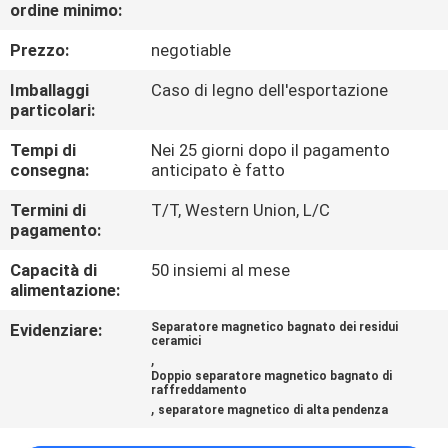
CONTROLLO
ordine minimo:
DI
Prezzo:
negotiable
QUALITÀ
Imballaggi
Caso di legno dell'esportazione
particolari:
CONTATTICI
Tempi di
Nei 25 giorni dopo il pagamento
consegna:
anticipato è fatto
NOTIZIE
Termini di
T/T, Western Union, L/C
pagamento:
E
Capacità di
50 insiemi al mese
CONOSCENZE
alimentazione:
Evidenziare:
Separatore magnetico bagnato dei residui
CASI
ceramici
,
Doppio separatore magnetico bagnato di
raffreddamento
MAPPA
,
separatore magnetico di alta pendenza
DEL