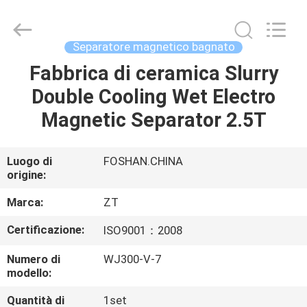
Foshan
Zhongtai
Machinery
Co.,
Ltd..
Separatore magnetico bagnato
All
Rights
Fabbrica di ceramica Slurry
CASA
Reserved.
Double Cooling Wet Electro
PRODOTTI
Magnetic Separator 2.5T
CIRCA
Luogo di
FOSHAN.CHINA
origine:
NOI
Marca:
ZT
GIRO
Certificazione:
ISO9001：2008
DELLA
Numero di
WJ300-V-7
FABBRICA
modello:
Quantità di
1set