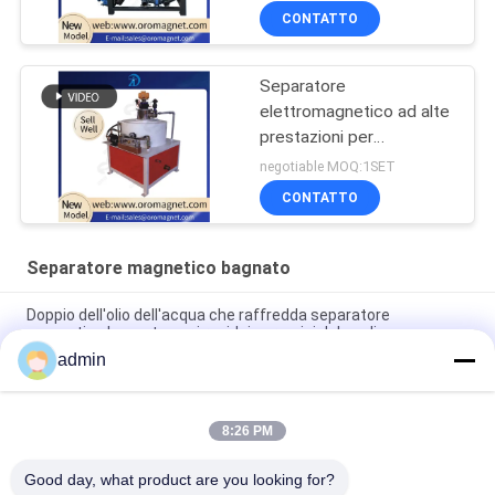
CONTATTO
Separatore
elettromagnetico ad alte
prestazioni per
ceramica/minera/chimica
negotiable MOQ:1SET
7K300
CONTATTO
Separatore magnetico bagnato
Doppio dell'olio dell'acqua che raffredda separatore
magnetico bagnato per i residui ceramici del caolino
admin
Consumo di energia basso dei residui di intelligenza del PE del
separatore magnetico ceramico del ferro
8:26 PM
Macchina magnetica bagnata ceramica del separatore 2.5T
per i materiali minerali non metallici
Good day, what product are you looking for?