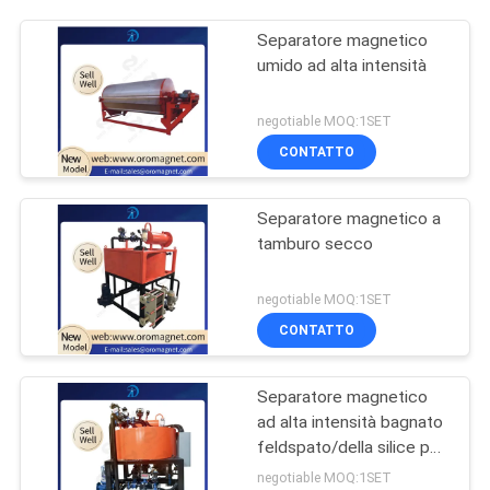
Separatore magnetico
umido ad alta intensità
negotiable MOQ:1SET
CONTATTO
Separatore magnetico a
tamburo secco
negotiable MOQ:1SET
CONTATTO
Separatore magnetico
ad alta intensità bagnato
feldspato/della silice per
rimozione FE2O3
negotiable MOQ:1SET