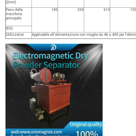
((mm)
Peso della
180
250
510
10
macchina
principale
(KG)
Utilizzatori
Applicabile all'alimentazione con maglie da 40 a 400 per l'elimi