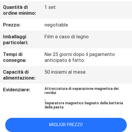
CONTROLLO
Quantità di
1 set
DI
ordine minimo:
QUALITÀ
Prezzo:
negotiable
Imballaggi
Film e caso di legno
CONTATTICI
particolari:
Tempi di
Nei 25 giorni dopo il pagamento
consegna:
anticipato è fatto
NOTIZIE
E
Capacità di
50 insiemi al mese
alimentazione:
CONOSCENZE
Evidenziare:
Attrezzatura di separazione magnetica dei
residui
,
CASI
Separatore magnetico bagnato della batteria
della pasta
MAPPA
MIGLIOR PREZZO
DEL