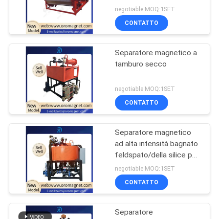
negotiable MOQ:1SET
CONTATTO
Separatore magnetico a
tamburo secco
negotiable MOQ:1SET
CONTATTO
Separatore magnetico
ad alta intensità bagnato
feldspato/della silice per
rimozione FE2O3
negotiable MOQ:1SET
CONTATTO
Separatore