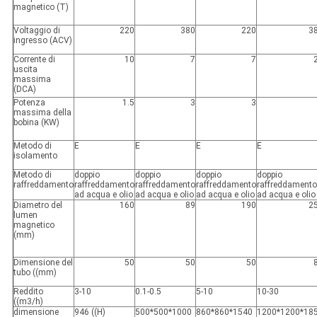
magnetico (T)
Voltaggio di
220
380
220
3
ingresso (ACV)
Corrente di
10
7
7
uscita
massima
(DCA)
Potenza
1.5
3
3
massima della
bobina (KW)
Metodo di
E
E
E
E
isolamento
Metodo di
doppio
doppio
doppio
doppio
raffreddamento
raffreddamento
raffreddamento
raffreddamento
raffreddamento
ad acqua e olio
ad acqua e olio
ad acqua e olio
ad acqua e olio
Diametro del
160
89
190
2
lumen
magnetico
(mm)
Dimensione del
50
50
50
tubo ((mm)
Reddito
3-10
0.1-0.5
5-10
10-30
((m3/h)
dimensione
946 ((H)
500*500*1000
860*860*1540
1200*1200*18