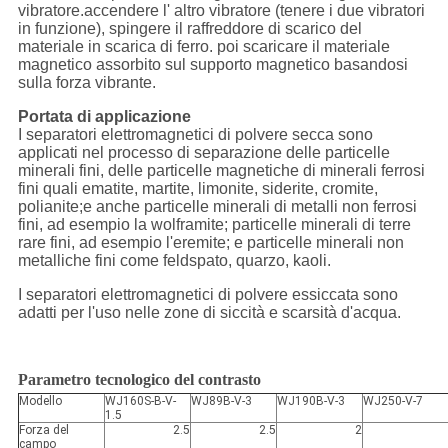
vibratore.accendere l' altro vibratore (tenere i due vibratori
in funzione), spingere il raffreddore di scarico del
materiale in scarica di ferro. poi scaricare il materiale
magnetico assorbito sul supporto magnetico basandosi
sulla forza vibrante.
Portata di applicazione
I separatori elettromagnetici di polvere secca sono
applicati nel processo di separazione delle particelle
minerali fini, delle particelle magnetiche di minerali ferrosi
fini quali ematite, martite, limonite, siderite, cromite,
polianite;e anche particelle minerali di metalli non ferrosi
fini, ad esempio la wolframite; particelle minerali di terre
rare fini, ad esempio l'eremite; e particelle minerali non
metalliche fini come feldspato, quarzo, kaoli.
I separatori elettromagnetici di polvere essiccata sono
adatti per l'uso nelle zone di siccità e scarsità d'acqua.
Parametro tecnologico del contrasto
Modello
WJ160S-B-V-
WJ89B-V-3
WJ190B-V-3
WJ250-V-7
1.5
Forza del
2.5
2.5
2
campo