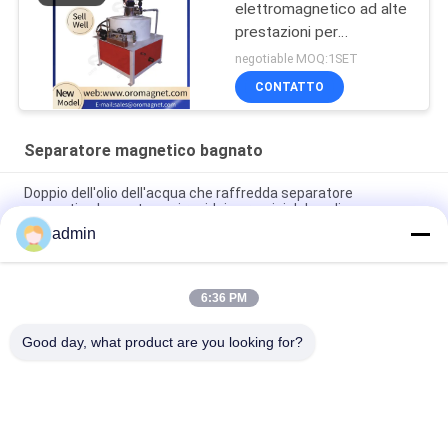
elettromagnetico ad alte
prestazioni per
ceramica/minera/chimica
negotiable MOQ:1SET
7K300
CONTATTO
Separatore magnetico bagnato
Doppio dell'olio dell'acqua che raffredda separatore
magnetico bagnato per i residui ceramici del caolino
admin
Consumo di energia basso dei residui di intelligenza del PE del
separatore magnetico ceramico del ferro
6:36 PM
Macchina magnetica bagnata ceramica del separatore 2.5T
per i materiali minerali non metallici
Good day, what product are you looking for?
Categorie popolari
Tutti
Macchina 
Attrezzatura Di 