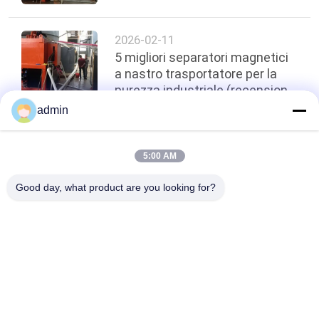
2026-02-11
5 migliori separatori magnetici
a nastro trasportatore per la
purezza industriale (recensione
del 2026)
admin
top
5:00 AM
Good day, what product are you looking for?
Categorie popolari
Tutti
Macchina 
Attrezzatura Di 
Magnetica Del 
Separazione 
Separatore
Magnetica
Separatore 
Separatore 
Magnetico Ad Alta 
Elettromagnetico