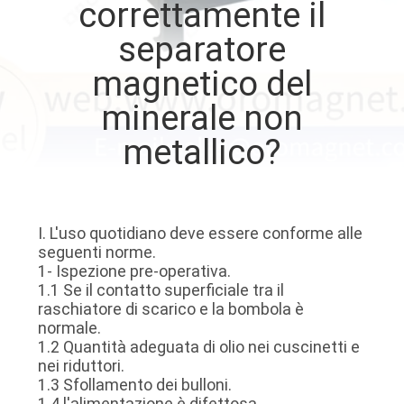
correttamente il
CONTROLLO
separatore
DI
QUALITÀ
magnetico del
minerale non
CONTATTICI
metallico?
NOTIZIE
E
I. L'uso quotidiano deve essere conforme alle
CONOSCENZE
seguenti norme.
1- Ispezione pre-operativa.
1.1 Se il contatto superficiale tra il
CASI
raschiatore di scarico e la bombola è
normale.
1.2 Quantità adeguata di olio nei cuscinetti e
MAPPA
nei riduttori.
1.3 Sfollamento dei bulloni.
DEL
1.4 l'alimentazione è difettosa.